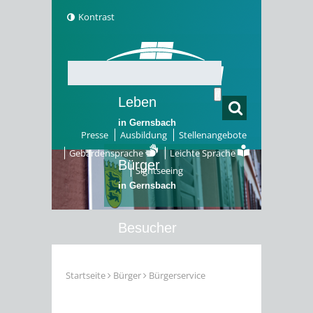
Kontrast
Leben
in Gernsbach
Presse
Ausbildung
Stellenangebote
Gebärdensprache
Leichte Sprache
Bürger
Sightseeing
in Gernsbach
Besucher
in Gernsbach
Startseite
Bürger
Bürgerservice
Erleben
in Gernsbach