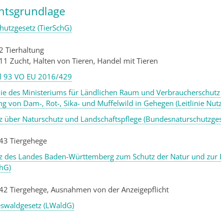
htsgrundlage
chutzgesetz (TierSchG)
2 Tierhaltung
11 Zucht, Halten von Tieren, Handel mit Tieren
el 93 VO EU 2016/429
inie des Ministeriums für Ländlichen Raum und Verbraucherschut
ng von Dam-, Rot-, Sika- und Muffelwild in Gehegen (Leitlinie Nutz
z über Naturschutz und Landschaftspflege (Bundesnaturschutzges
 43
Tiergehege
z des Landes Baden-Württemberg zum Schutz der Natur und zur Pf
hG)
 42
Tiergehege, Ausnahmen von der Anzeigepflicht
swaldgesetz (LWaldG)