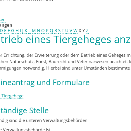
sen
tungen
D
E
F
G
H
I
J
K
L
M
N
O
P
Q
R
S
T
U
V
W
X
Y
Z
trieb eines Tiergeheges an
er Errichtung, der Erweiterung oder dem Betrieb eines Geheges 
chen Naturschutz, Forst, Baurecht und Veterinärwesen beachtet. 
migungen notwendig. Hierbei sind unter Umständen bestimmte F
ineantrag und Formulare
Tiergehege
tändige Stelle
ndig sind die unteren Verwaltungsbehörden.
e Verwaltungsbehörde ist,