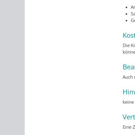
Ar
S
G
Kos
Die K
könne
Bea
Auch 
Hin
keine
Ver
Eine 