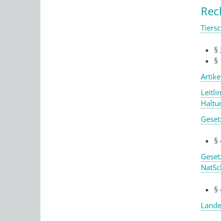
Rec
Tiers
§ 
§ 
Artik
Leitl
Haltu
Geset
§
Geset
NatSc
§
Lande