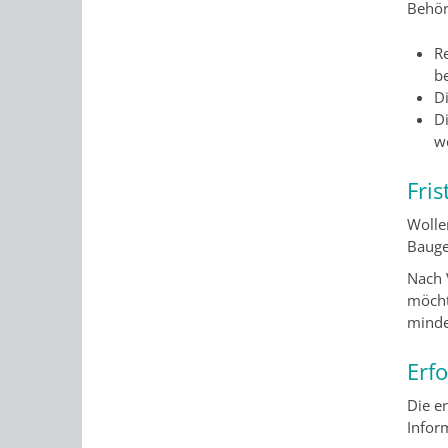
Behör
R
b
Di
Di
w
Fris
Wolle
Bauge
Nach 
möcht
minde
Erf
Die e
Infor