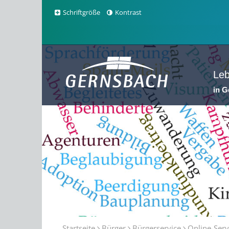
Schriftgröße
Kontrast
Le
in 
Sta
Startseite
Bürger
Bürgerservice
Online-Serv