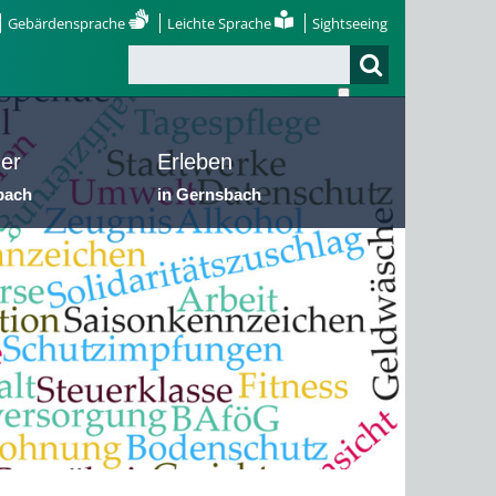
Gebärdensprache
Leichte Sprache
Sightseeing
er
Erleben
bach
in Gernsbach