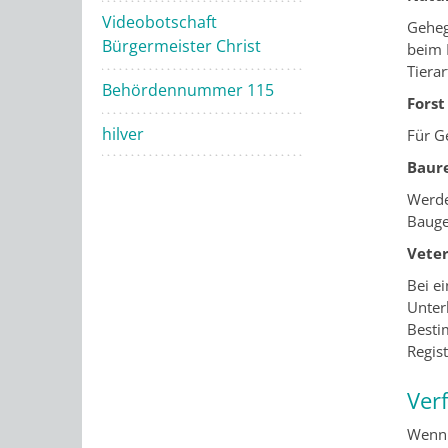
Videobotschaft
Geheg
Bürgermeister Christ
beim 
Tiera
Behördennummer 115
Forst
hilver
Für G
Baur
Werde
Bauge
Vete
Bei e
Unter
Besti
Regis
Ver
Wenn 