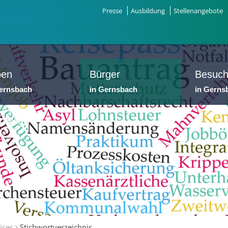
Presse
Ausbildung
Stellenangebote
ben
Bürger
Besuch
Gernsbach
in Gernsbach
in Gerns
dtwerke
ices
Stichwortverzeichnis