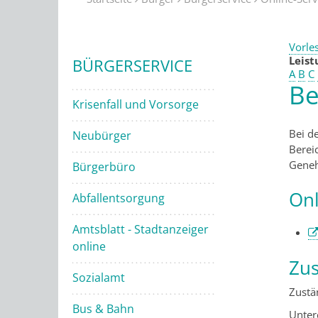
Vorle
Leis
BÜRGERSERVICE
A
B
C
Be
Krisenfall und Vorsorge
Bei d
Neubürger
Berei
Geneh
Bürgerbüro
Onl
Abfallentsorgung
Amtsblatt - Stadtanzeiger
online
Zus
Sozialamt
Zustä
Bus & Bahn
Unter