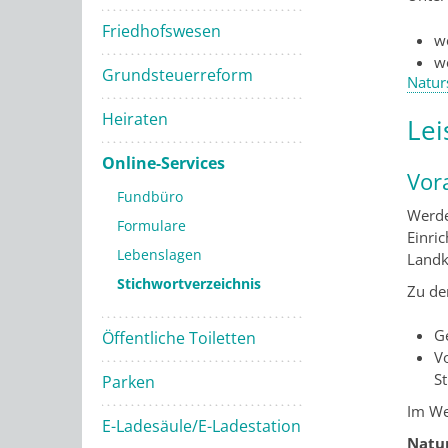
Friedhofswesen
w
w
Grundsteuerreform
Natur
Heiraten
Lei
Online-Services
Vor
Fundbüro
Werde
Formulare
Einri
Lebenslagen
Landkr
Stichwortverzeichnis
Zu de
Ge
Öffentliche Toiletten
Vo
St
Parken
Im We
E-Ladesäule/E-Ladestation
Natu