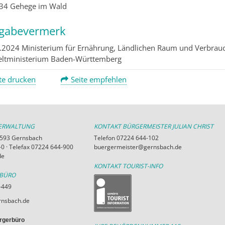
 34 Gehege im Wald
igabevermerk
.2024 Ministerium für Ernährung, Ländlichen Raum und Verbra
tministerium Baden-Württemberg
te drucken
Seite empfehlen
VERWALTUNG
KONTAKT BÜRGERMEISTER JULIAN CHRIST
76593 Gernsbach
Telefon 07224 644-102
0 · Telefax 07224 644-900
buergermeister@gernsbach.de
de
KONTAKT TOURIST-INFO
RBÜRO
-449
nsbach.de
rgerbüro