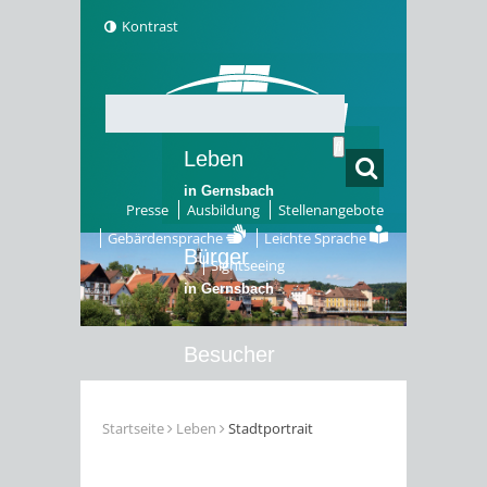
Kontrast
Leben
in Gernsbach
Presse
Ausbildung
Stellenangebote
Gebärdensprache
Leichte Sprache
Bürger
Sightseeing
in Gernsbach
Besucher
in Gernsbach
Startseite
Leben
Stadtportrait
Erleben
in Gernsbach