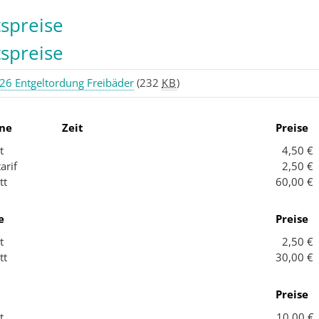
tspreise
tspreise
26 Entgeltordung Freibäder
(232
KB
)
ne
Zeit
Preise
t
4,50 €
arif
2,50 €
tt
60,00 €
e
Preise
t
2,50 €
tt
30,00 €
Preise
t
10,00 €