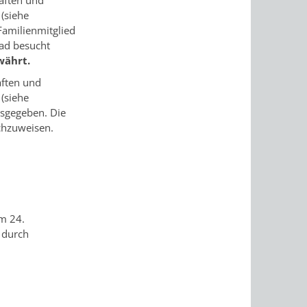
aften und
(siehe
 Familienmitglied
Bad besucht
währt.
aften und
(siehe
usgegeben. Die
chzuweisen.
m 24.
 durch