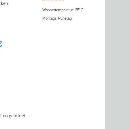
cken
Wassertemperatur: 25°C
Montags Ruhetag
g
iten geöffnet