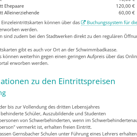
itt Ehepaare
120,00 €
itt Alleinerziehende
60,00 €
 Einzeleintrittskarten können über das
Buchungssystem für die
erworben werden.
n sind zudem bei den Stadtwerken direkt zu den regulären Öffnu
ittskarten gibt es auch vor Ort an der Schwimmbadkasse.
s können weiterhin gegen einen geringen Aufpreis über das Onlin
rtal erworben werden.
ationen zu den Eintrittspreisen
ng
der bis zur Vollendung des dritten Lebensjahres
 behinderte Schüler, Auszubildende und Studenten
tpersonen von Schwerbehinderten, wenn im Schwerbehindertenau
person" vermerkt ist, erhalten freien Eintritt.
assen Gernsbacher Schulen unter Führung eines Lehrers erhalten