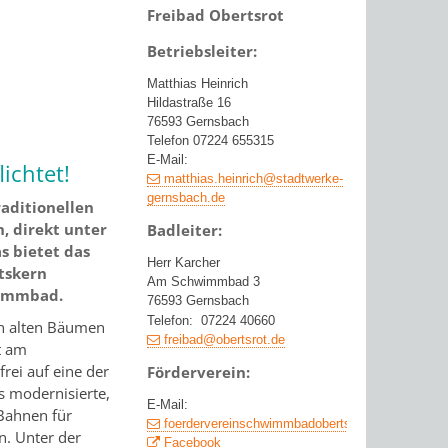
Freibad Obertsrot
Betriebsleiter:
Matthias Heinrich
Hildastraße 16
76593 Gernsbach
Telefon 07224 655315
E-Mail:
ichtet!
matthias.heinrich@stadtwerke-
gernsbach.de
raditionellen
, direkt unter
Badleiter:
s bietet das
Herr Karcher
tskern
Am Schwimmbad 3
wimmbad.
76593 Gernsbach
Telefon: 07224 40660
en alten Bäumen
freibad@obertsrot.de
t am
rei auf eine der
Förderverein:
s modernisierte,
E-Mail:
 Bahnen für
foerdervereinschwimmbadobertsrot@web.de
n. Unter der
Facebook