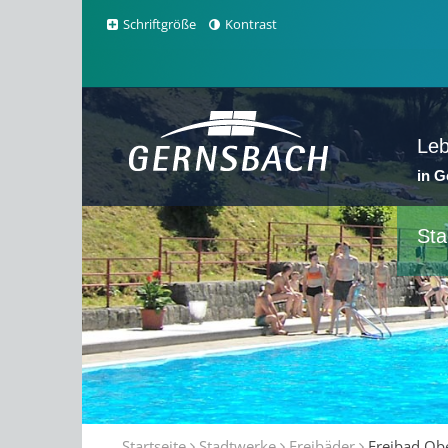
Schriftgröße
Kontrast
Le
in 
Sta
Startseite
Stadtwerke
Freibäder
Freibad Obe