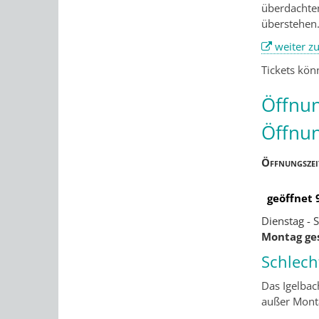
überdachten
überstehen
weiter z
Tickets kö
Öffnun
Öffnun
Öffnungszei
geöffnet 
Dienstag - 
Montag ge
Schlech
Das Igelbac
außer Mont