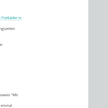
 Freibäder in
ngszeiten
e-
sweis "Mit
 einmal