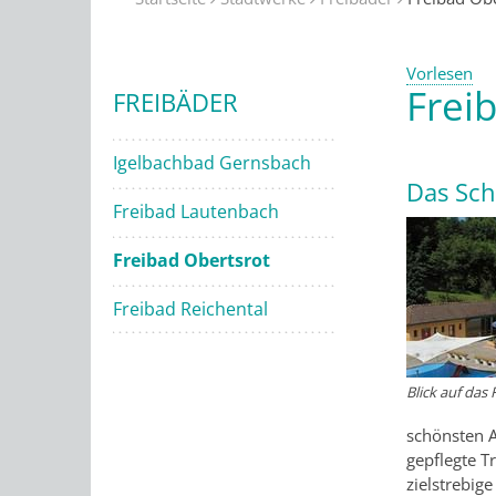
Vorlesen
Frei
FREIBÄDER
Igelbachbad Gernsbach
Das Sch
Freibad Lautenbach
Freibad Obertsrot
Freibad Reichental
Blick auf das
schönsten A
gepflegte T
zielstrebig