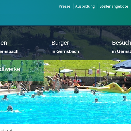
Presse
Ausbildung
Stellenangebote
ben
Bürger
Besuch
Gernsbach
in Gernsbach
in Gerns
dtwerke
rtsrot