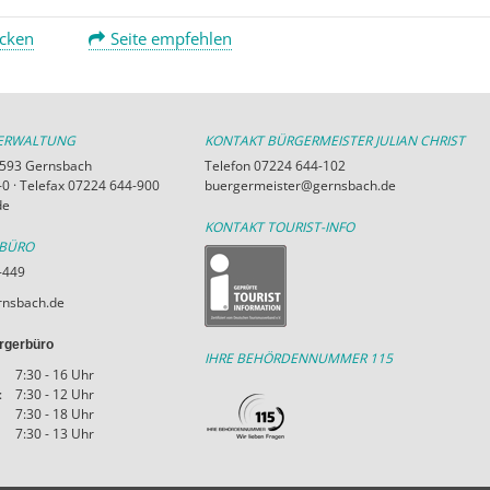
ucken
Seite empfehlen
VERWALTUNG
KONTAKT BÜRGERMEISTER JULIAN CHRIST
76593 Gernsbach
Telefon 07224 644-102
0 · Telefax 07224 644-900
buergermeister@gernsbach.de
de
KONTAKT TOURIST-INFO
RBÜRO
-449
nsbach.de
rgerbüro
IHRE BEHÖRDENNUMMER 115
7:30 - 16 Uhr
:
7:30 - 12 Uhr
7:30 - 18 Uhr
7:30 - 13 Uhr