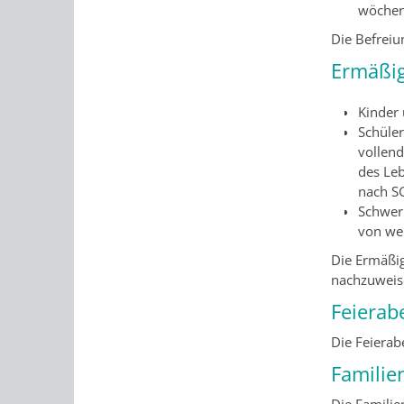
wöchent
Die Befrei
Ermäßi
Kinder 
Schüler
vollen
des Leb
nach SG
Schwer
von we
Die Ermäßi
nachzuweis
Feierab
Die Feierab
Familie