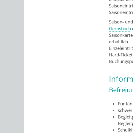
Saisoneintr
Saisoneintr
Saison- und
Gernsbach
Saisonkarte
erhältlich.
Einzeleintr
Hard-Ticket
Buchungspo
Inform
Befreiu
Für Kin
schwer
Beglei
Begleit
Schulkl