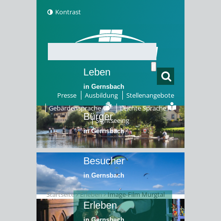
Kontrast
Leben
in Gernsbach
Presse
Ausbildung
Stellenangebote
Gebärdensprache
Leichte Sprache
Bürger
Sightseeing
in Gernsbach
Besucher
in Gernsbach
Startseite
Erleben
Image-Film Murgtal
Erleben
in Gernsbach