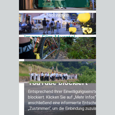
IMAGE-FILM MURGTAL
Stadtwerke
Vorlesen
Image-Film Murgtal
Das Murgtal entdecken