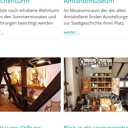
rchenturm
Amtshofmuseum
etzte noch erhaltene Wehrturm
Im Museumsraum der der alten
in den Sommermonaten und
Amtskellerei finden Ausstellung
ührungen besichtigt werden.
zur Stadtgeschichte ihren Platz.
...
weiter...
Brauers-Stiftung
Blick in die Vergangenhe