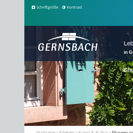
Schriftgröße
Kontrast
Le
in 
Sta
Startseite
Erleben
Kunst & Kultur
Museen in