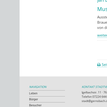
Mus
Ausst
Braue
von d
weiter
Sei
NAVIGATION
KONTAKT STADT
Igelbachstr. 11 · 
Leben
Telefon 07224 644-
Bürger
stadt@gernsbach.
Besucher