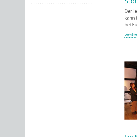
Sto
Der l
kann 
bei F
weiter
Jan 