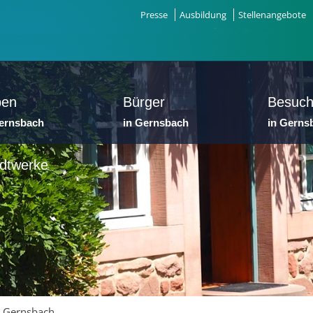
Presse
Ausbildung
Stellenangebote
ben
Bürger
Besuch
Gernsbach
in Gernsbach
in Gerns
dtwerke
 Gernsbach