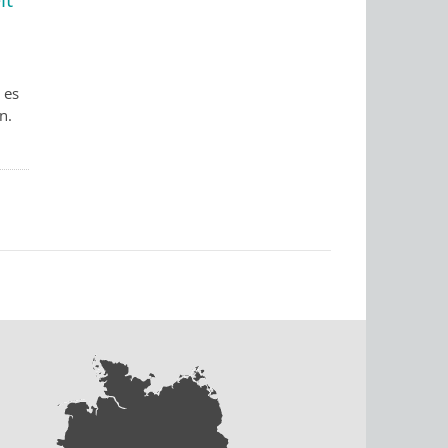
 es
n.