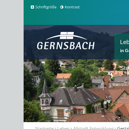
Schriftgröße
Kontrast
Le
in 
Sta
Startseite
Leben
Altstadt-Entwicklung
Gesta