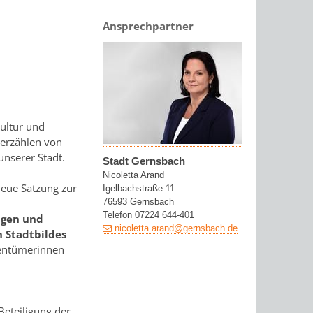
Ansprechpartner
Kultur und
 erzählen von
unserer Stadt.
Stadt Gernsbach
Nicoletta Arand
 neue Satzung zur
Igelbachstraße 11
76593 Gernsbach
Telefon 07224 644-401
agen und
nicoletta.arand@gernsbach.de
n Stadtbildes
gentümerinnen
Beteiligung der