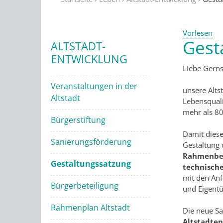
Vorlesen
Gest
ALTSTADT-
ENTWICKLUNG
Liebe Gern
Veranstaltungen in der
unsere Alts
Altstadt
Lebensquali
mehr als 80
Bürgerstiftung
Damit diese
Sanierungsförderung
Gestaltung 
Rahmenbed
Gestaltungssatzung
technisch
mit den Anf
Bürgerbeteiligung
und Eigentü
Rahmenplan Altstadt
Die neue Sa
Altstadte