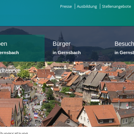
Presse
Ausbildung
Stellenangebote
ben
Bürger
Besuch
Gernsbach
in Gernsbach
in Gerns
dtwerke
ltungssatzung