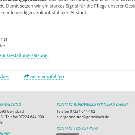
eit. Damit setzen wir ein starkes Signal für die Pflege unserer Ges
einer lebendigen, zukunftsfähigen Altstadt.
rist
ter
 zur Gestaltungssatzung
ucken
Seite empfehlen
VERWALTUNG
KONTAKT BÜRGERMEISTER JULIAN CHRIST
76593 Gernsbach
Telefon 07224 644-102
0 · Telefax 07224 644-900
buergermeister@gernsbach.de
de
KONTAKT TOURIST-INFO
RBÜRO