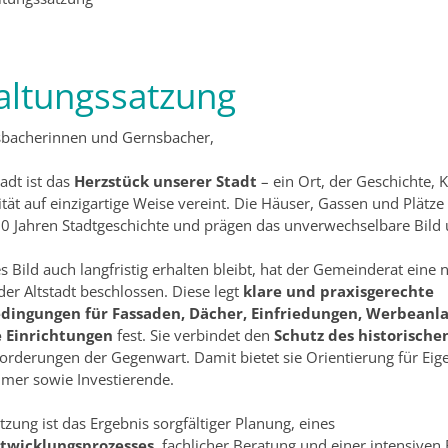
altungssatzung
sbacherinnen und Gernsbacher,
tadt ist das
Herzstück unserer Stadt
– ein Ort, der Geschichte, 
tät auf einzigartige Weise vereint. Die Häuser, Gassen und Plätze
0 Jahren Stadtgeschichte und prägen das unverwechselbare Bild 
s Bild auch langfristig erhalten bleibt, hat der Gemeinderat eine
der Altstadt beschlossen. Diese legt
klare und praxisgerechte
ingungen für Fassaden, Dächer, Einfriedungen, Werbeanl
e Einrichtungen
fest. Sie verbindet den
Schutz des historische
orderungen der Gegenwart. Damit bietet sie Orientierung für Ei
mer sowie Investierende.
tzung ist das Ergebnis sorgfältiger Planung, eines
ntwicklungsprozesses
, fachlicher Beratung und einer intensiven 