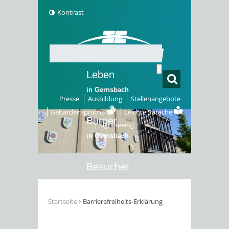
Kontrast
Leben
in Gernsbach
Presse
Ausbildung
Stellenangebote
Gebärdensprache
Leichte Sprache
Bürger
Sightseeing
in Gernsbach
Besucher
in Gernsbach
Startseite
Barrierefreiheits-Erklärung
Erleben
in Gernsbach