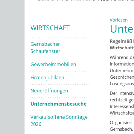
Vorlesen
Unte
WIRTSCHAFT
Regelmäßi
Gernsbacher
Wirtschaf
Schaufenster
Während der
Information
Gewerbeimmobilien
Unternehme
Gesprächen
Firmenjubiläen
Lösungsans
Neueröffnungen
Der intensi
rechtzeitig
Unternehmensbesuche
Interessens
Wirtschaft
Verkaufsoffene Sonntage
Organisier
2026
Gernsbach