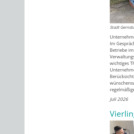
Stadt Gernsb
Unternehme
Im Gespräch
Betriebe i
Verwaltungs
wichtiges 
Unternehmer
Berücksicht
wünschensw
regelmäßig
Juli 2026
Vierli