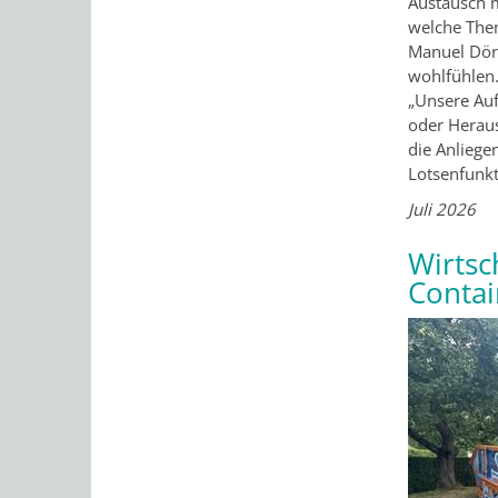
Austausch m
welche The
Manuel Dörr
wohlfühlen
„Unsere Auf
oder Heraus
die Anliege
Lotsenfunkt
Juli 2026
Wirtsc
Conta