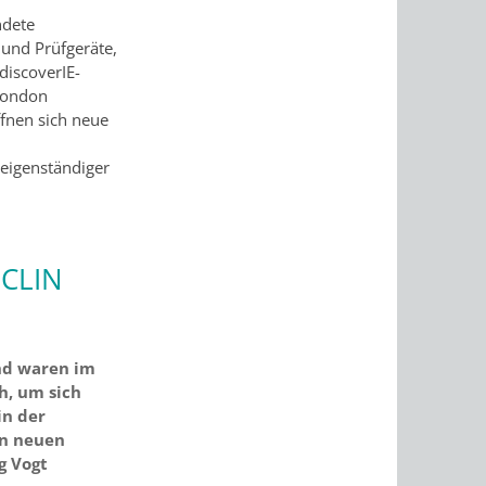
ndete
 und Prüfgeräte,
discoverIE-
London
ffnen sich neue
 eigenständiger
ICLIN
and waren im
, um sich
in der
en neuen
g Vogt