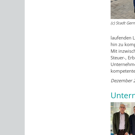
(c) Stadt Ger
laufenden L
hin zu komp
Mit inzwisc
Steuer-, Er
Unternehme
kompetente 
Dezember 
Unter