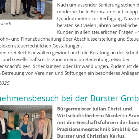
Nach umfassender Sanierung stehen d
moderne, helle Büroräume auf knapp
Quadratmetern zur Verfügung. Nazare
nsbach
beraten seit vielen Jahren betriebliche
Kunden in allen steuerlichen Fragen –
ohn- und Finanzbuchhaltung über Abschlusserstellung und Steuer
lexen steuerrechtlichen Gestaltungen.
hen drei Rechtsanwälten gewinnt auch die Beratung an der Schnitt
b- und Gesellschaftsrecht zunehmend an Bedeutung, etwa bei
nsnachfolgen, Schenkungen oder Umwandlungen. Zudem ist den
Betreuung von Vereinen und Stiftungen ein besonderes Anliegen
2025
nehmensbesuch bei der Burster Gm
Bürgermeister Julian Christ und
Wirtschaftsförderin Nicoletta Ara
mit den Geschäftsführern der bur
Präzisionsmesstechnik GmbH & Co 
Burster und Christian Karius.