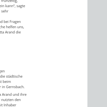
frühzeitig,
in kann“, sagte
 sehr
nd bei Fragen
che helfen uns,
tta Arand die
gen
ie städtische
st beim
 in Gernsbach.
ta Arand und ihre
 nutzten den
it Inhaber