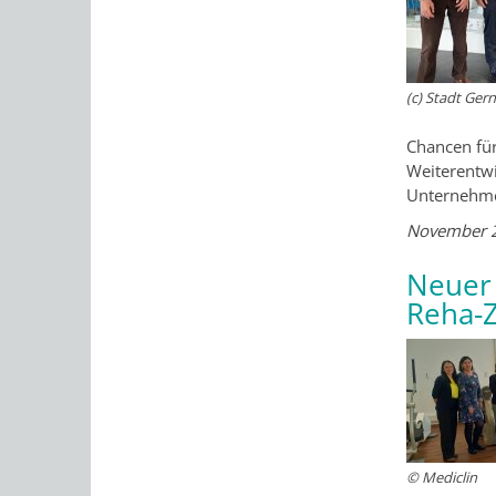
(c) Stadt Ger
Chancen für
Weiterentwi
Unternehmen
November 
Neuer
Reha-
© Mediclin