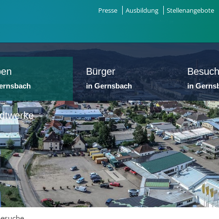
Presse
Ausbildung
Stellenangebote
ben
Bürger
Besuch
Gernsbach
in Gernsbach
in Gerns
dtwerke
esuche