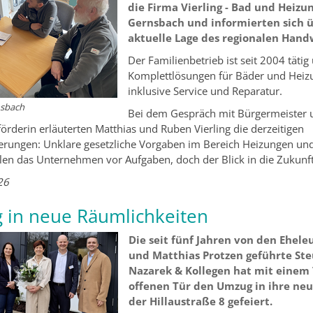
die Firma Vierling - Bad und Heizun
Gernsbach und informierten sich ü
aktuelle Lage des regionalen Hand
Der Familienbetrieb ist seit 2004 tätig
Komplettlösungen für Bäder und Heiz
inklusive Service und Reparatur.
nsbach
Bei dem Gespräch mit Bürgermeister 
förderin erläuterten Matthias und Ruben Vierling die derzeitigen
rungen: Unklare gesetzliche Vorgaben im Bereich Heizungen und
len das Unternehmen vor Aufgaben, doch der Blick in die Zukunft 
26
 in neue Räumlichkeiten
Die seit fünf Jahren von den Ehel
und Matthias Protzen geführte Ste
Nazarek & Kollegen hat mit einem 
offenen Tür den Umzug in ihre ne
der Hillaustraße 8 gefeiert.