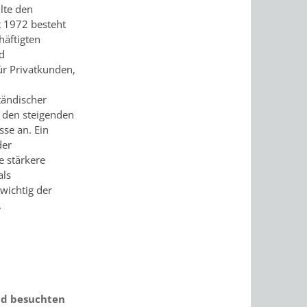
lte den
t 1972 besteht
häftigten
nd
ür Privatkunden,
tändischer
 den steigenden
se an. Ein
der
e stärkere
als
wichtig der
.
nd besuchten