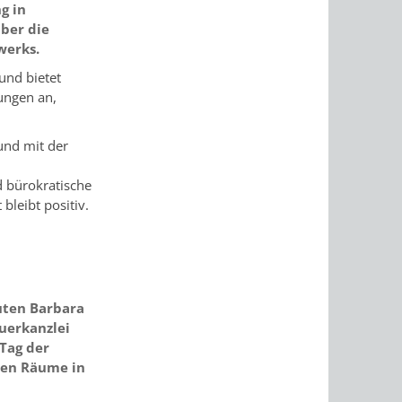
g in
ber die
werks.
 und bietet
ungen an,
und mit der
 bürokratische
bleibt positiv.
euten Barbara
uerkanzlei
Tag der
uen Räume in