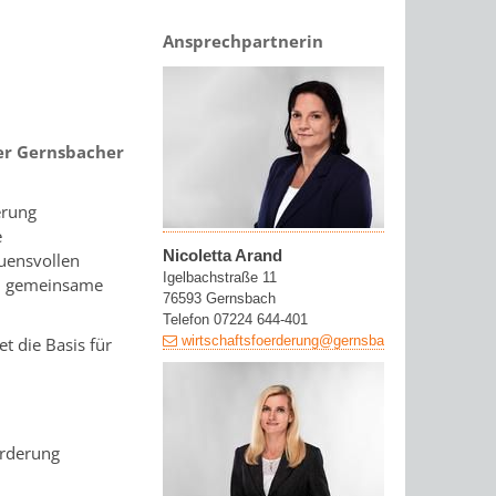
Ansprechpartnerin
er Gernsbacher
erung
e
Nicoletta Arand
uensvollen
Igelbachstraße 11
um gemeinsame
76593 Gernsbach
Telefon 07224 644-401
wirtschaftsfoerderung@gernsbach.de
t die Basis für
örderung