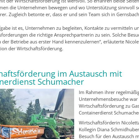
it der Wirtschaftsförderung ist wertvoll. So erfahren beide Seiten 
men die Unternehmen bewegen und wo Unterstützung sinnvoll se
er. Zugleich betonte er, dass er und sein Team sich in Gernsbach
.
gabe ist es, Unternehmen zu begleiten, Kontakte zu vermitteln u
forderungen die richtige Ansprechpartnerin zu sein. Solche Besu
n der Betriebe aus erster Hand kennenzulernen“, erläuterte Nicole
ion der Wirtschaftsförderung.
haftsförderung im Austausch mit
inerdienst Schumacher
Im Rahmen ihrer regelmäßi
Unternehmensbesuche war d
Wirtschaftsförderung zu Ga
Containerdienst Schumacher
Wirtschaftsförderin Nicolet
Kollegin Diana Schmidhuber
Besuch für den Austausch m