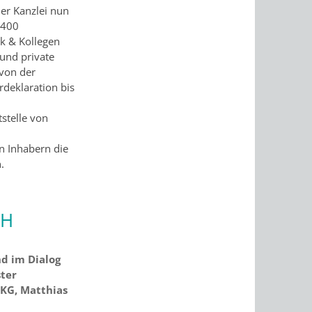
er Kanzlei nun
 400
k & Kollegen
 und private
 von der
deklaration bis
stelle von
 Inhabern die
.
bH
nd im Dialog
ster
KG, Matthias