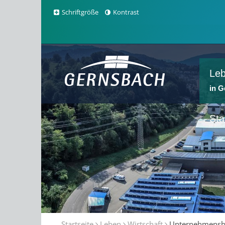
Schriftgröße
Kontrast
Le
in 
Sta
Startseite
Leben
Wirtschaft
Unternehmensb