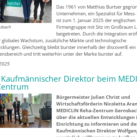
Das 1961 von Matthias Burtser gegrü
Unternehmen, ein Spezialist für Mess-
ist zum 1. Januar 2025 der englischen 
Firmengruppe mit Sitz im Großraum 
nsbach
beigetreten. Durch die Integration erö
 globales Wachstum, zusätzliche Märkte und technologische
cklungen. Gleichzeitig bleibt burster innerhalb der discoverIE ein
sbereich und tritt weiterhin unter der Marke burster auf.
2025
 Kaufmännischer Direktor beim MED
Zentrum
Bürgermeister Julian Christ und
Wirtschaftsförderin Nicoletta Ar
MEDICLIN Reha-Zentrum Gernsbach
über die aktuellen Entwicklungen 
Einrichtung zu informieren und d
Kaufmännischen Direktor Wolfgan