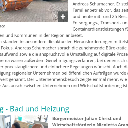
Andreas Schumacher. Er stel
Familienbetrieb vor, das sei
und heute mit rund 25 Besc
Entsorgungs-, Transport- u
ach
Containerdienstleistungen f
n und Kommunen in der Region anbietet.
 standen insbesondere die aktuellen Herausforderungen mittels
m Fokus. Andreas Schumacher sprach die zunehmende Bürokratie,
aufwand sowie die anspruchsvolle Umstellung auf digitale Prozes
Thema waren außerdem Genehmigungsverfahren, bei denen sich 
 praxistauglichere und einfachere Regelungen wünscht. Auch di
igung regionaler Unternehmen bei öffentlichen Aufträgen wurde 
ert genannt. Der Unternehmensbesuch zeigte einmal mehr, wie 
e Austausch zwischen Unternehmen und Wirtschaftsförderung ist
ng - Bad und Heizung
Bürgermeister Julian Christ und
Wirtschaftsförderin Nicoletta Ara