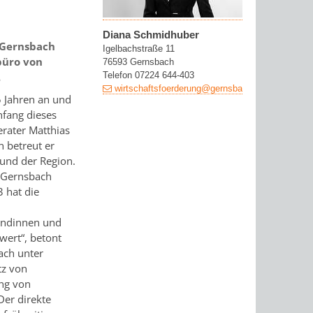
Diana Schmidhuber
 Gernsbach
Igelbachstraße 11
büro von
76593 Gernsbach
.
Telefon 07224 644-403
wirtschaftsfoerderung@gernsbach.de
5 Jahren an und
nfang dieses
rater Matthias
n betreut er
und der Region.
n Gernsbach
3 hat die
undinnen und
wert“, betont
ach unter
tz von
ung von
Der direkte