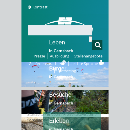
Kontrast
Leben
in Gernsbach
Presse
Ausbildung
Stellenangebote
Gebärdensprache
Leichte Sprache
Bürger
Sightseeing
in Gernsbach
Besucher
in Gernsbach
Startseite
Erleben
Freizeitaktivitäten
Sonstige Aktivitäten
Erleben
in Gernsbach