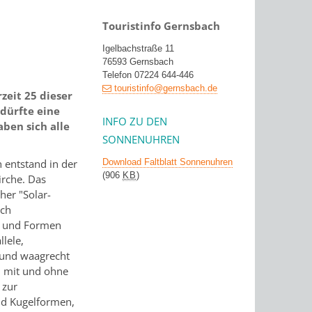
Touristinfo Gernsbach
Igelbachstraße 11
76593 Gernsbach
Telefon 07224 644-446
touristinfo@gernsbach.de
zeit 25 dieser
dürfte eine
INFO ZU DEN
ben sich alle
SONNENUHREN
h entstand in der
Download Faltblatt Sonnenuhren
(906
KB
)
irche. Das
er "Solar-
ach
n und Formen
llele,
 und waagrecht
en mit und ohne
 zur
nd Kugelformen,