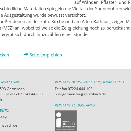
auf Wänden, Pflaster- und 
schiedliche Materialien spiegeln die Vielfalt der Sonnenuhren wid
he Ausgestaltung wurde bewusst verzichtet.
 außer denen an der kath. Kirche und am Alten Rathaus, zeigen Mi
t (MEZ) an, wobei teilweise die Zeitgleichung noch zu berücksichti
ergibt sich durch hinzuzählen einer Stunde.
ucken
Seite empfehlen
VERWALTUNG
KONTAKT BÜRGERMEISTER JULIAN CHRIST
76593 Gernsbach
Telefon 07224 644-102
0 · Telefax 07224 644-900
buergermeister@gernsbach.de
de
KONTAKT TOURIST-INFO
RBÜRO
-449
nsbach.de