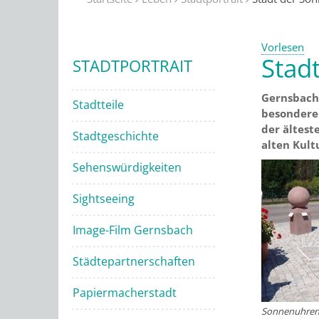
Vorlesen
Stad
STADTPORTRAIT
Gernsbach 
Stadtteile
besonderen
der ältest
Stadtgeschichte
alten Kultu
Sehenswürdigkeiten
Sightseeing
Image-Film Gernsbach
Städtepartnerschaften
Papiermacherstadt
Sonnenuhren