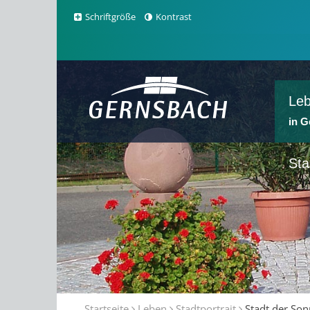
Schriftgröße
Kontrast
Le
in 
Sta
Startseite
Leben
Stadtportrait
Stadt der So