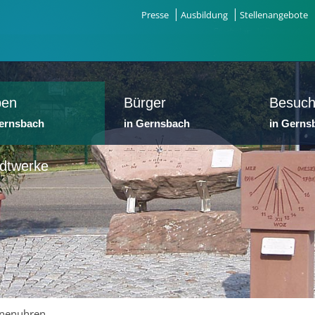
Presse
Ausbildung
Stellenangebote
ben
Bürger
Besuch
Gernsbach
in Gernsbach
in Gerns
dtwerke
nnenuhren