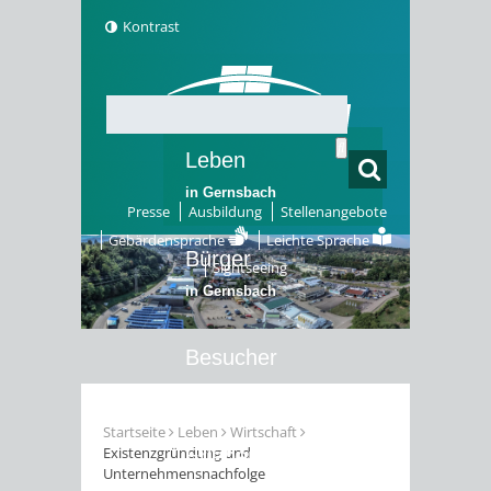
Kontrast
Leben
in Gernsbach
Presse
Ausbildung
Stellenangebote
Gebärdensprache
Leichte Sprache
Bürger
Sightseeing
in Gernsbach
Besucher
in Gernsbach
Startseite
Leben
Wirtschaft
Existenzgründung und
Erleben
Unternehmensnachfolge
in Gernsbach