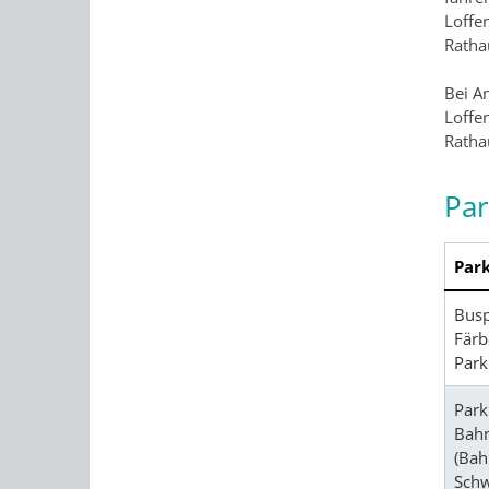
Loffe
Rathau
Bei A
Loffe
Rathau
Par
Park
Busp
Färb
Park
Park
Bahn
(Bah
Schw