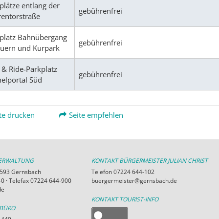
plätze entlang der
gebührenfrei
rentorstraße
platz Bahnübergang
gebührenfrei
uern und Kurpark
 & Ride-Parkplatz
gebührenfrei
elportal Süd
te drucken
Seite empfehlen
VERWALTUNG
KONTAKT BÜRGERMEISTER JULIAN CHRIST
76593 Gernsbach
Telefon 07224 644-102
0 · Telefax 07224 644-900
buergermeister@gernsbach.de
de
KONTAKT TOURIST-INFO
RBÜRO