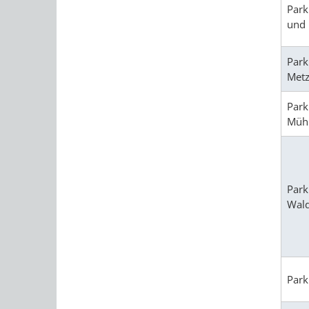
Park
und 
Park
Met
Park
Müh
Park
Wald
Park