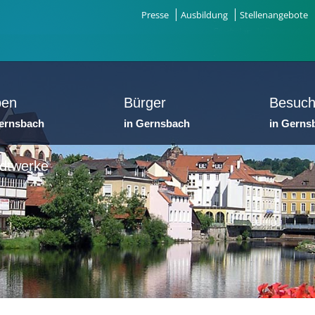
Presse
Ausbildung
Stellenangebote
ben
Bürger
Besuch
Gernsbach
in Gernsbach
in Gerns
dtwerke