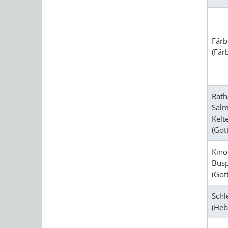
Färb
(Fär
Rath
Salm
Kelt
(Got
Kino
Busp
(Got
Schl
(Heb