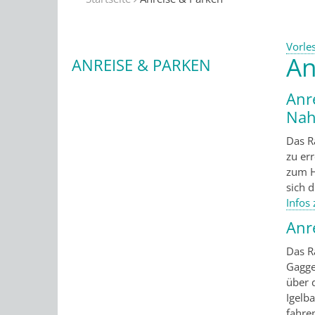
Vorle
An
ANREISE & PARKEN
Anr
Nah
Das R
zu err
zum H
sich 
Infos
Anr
Das R
Gagge
über d
Igelba
fahren