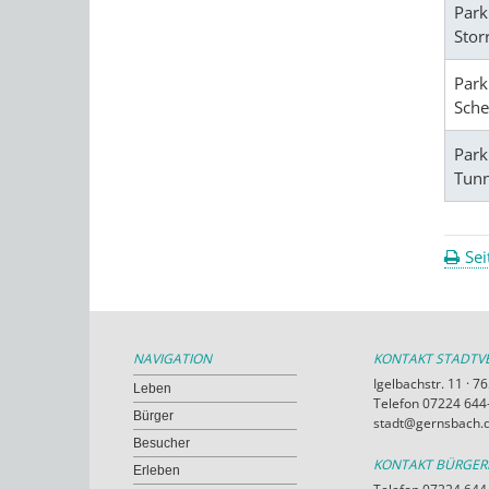
Park
Stor
Park
Sche
Park
Tunn
Sei
NAVIGATION
KONTAKT STADT
Igelbachstr. 11 · 
Leben
Telefon 07224 644-
Bürger
stadt@gernsbach.
Besucher
KONTAKT BÜRGE
Erleben