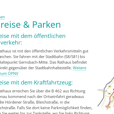
sen
reise & Parken
eise mit dem öffentlichen
verkehr:
athaus ist mit den öffentlichen Verkehrsmitteln gut
eichen. Sie fahren mit der Stadtbahn (S8/S81) bis
altepunkt Gernsbach-Mitte. Das Rathaus befindet
direkt gegenüber der Stadtbahnhaltestelle.
Weitere
 zum ÖPNV
eise mit dem Kraftfahrtzeug:
athaus erreichen Sie über die B 462 aus Richtung
nau kommend nach der Ortseinfahrt geradeaus
ie Hördener Straße, Bleichstraße, in die
chstraße. Falls Sie dort keine Parkmöglichkeit finden,
 Sie weiter bis zur Tankstelle, wo Sie links Richtung