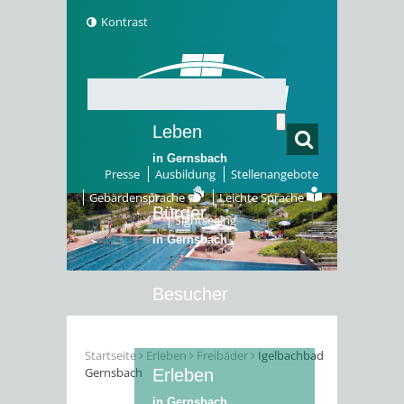
Kontrast
Leben
in Gernsbach
Presse
Ausbildung
Stellenangebote
Gebärdensprache
Leichte Sprache
Bürger
Sightseeing
in Gernsbach
Besucher
in Gernsbach
Startseite
Erleben
Freibäder
Igelbachbad
Gernsbach
Erleben
in Gernsbach