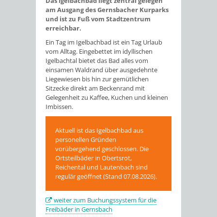
Das Igelbachbad liegt zentral gelegen
am Ausgang des Gernsbacher Kurparks
und ist zu Fuß vom Stadtzentrum
erreichbar.
Ein Tag im Igelbachbad ist ein Tag Urlaub
vom Alltag. Eingebettet im idyllischen
Igelbachtal bietet das Bad alles vom
einsamen Waldrand über ausgedehnte
Liegewiesen bis hin zur gemütlichen
Sitzecke direkt am Beckenrand mit
Gelegenheit zu Kaffee, Kuchen und kleinen
Imbissen.
Aktuell ist das Igelbachbad aus
personellen Gründen
vorübergehend geschlossen. Die
Ortsteilbäder in Obertsrot,
Reichental und Lautenbach sind
regulär geöffnet (Stand 07.08.2026).
weiter zum Buchungssystem für die
Freibäder in Gernsbach