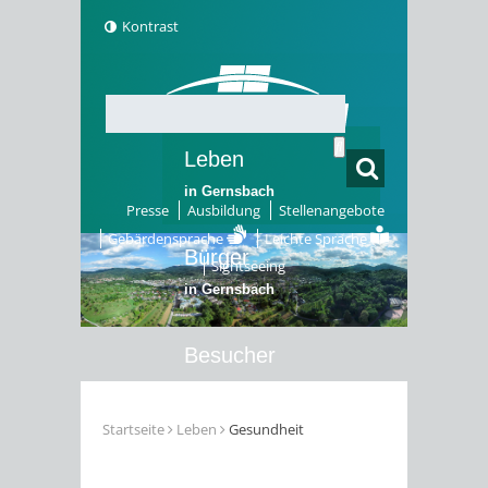
Kontrast
Leben
in Gernsbach
Presse
Ausbildung
Stellenangebote
Gebärdensprache
Leichte Sprache
Bürger
Sightseeing
in Gernsbach
Besucher
in Gernsbach
Startseite
Leben
Gesundheit
Erleben
in Gernsbach