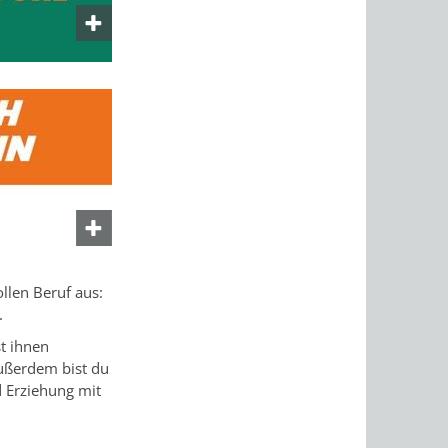
llen Beruf aus:
.
st ihnen
Außerdem bist du
d Erziehung mit