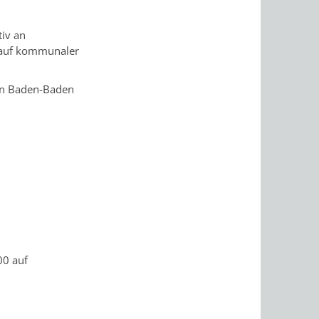
tiv an
 auf kommunaler
 in Baden-Baden
00 auf