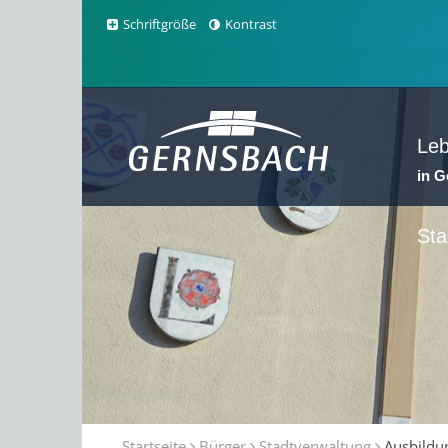
Schriftgröße
Kontrast
Le
in 
Sta
Startseite
Bürger
Stadtverwaltung
Ausbildu