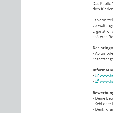
Das Public 
dich für de
Es vermittel
verwaltungs
Ergänzt wi
späteren B
Das brings
• Abitur od
• Staatsang
Informati
•
www.hs
•
www.hs
Bewerbung
• Deine Bew
Kehl oder L
• Denk´ dra