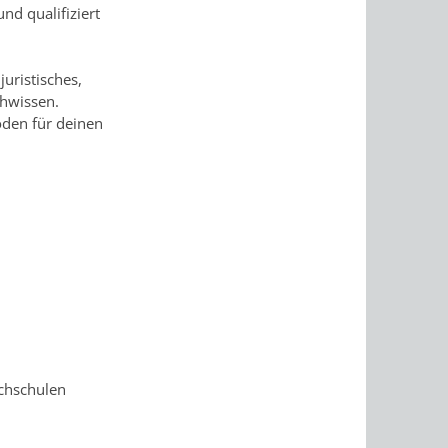
d qualifiziert
juristisches,
chwissen.
oden für deinen
ochschulen