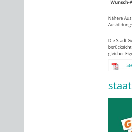
Wunsch-Au
Nähere Ausk
Ausbildung
Die Stadt G
berücksicht
gleicher Ei
St
staat