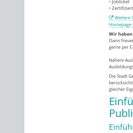
• Jobticket
• Zertifizie
Weitere 
Homepage d
Wir haben
Dann freue
gerne per E
Nähere Ausk
Ausbildung
Die Stadt G
berücksicht
gleicher Ei
Einf
Publ
Einfüh