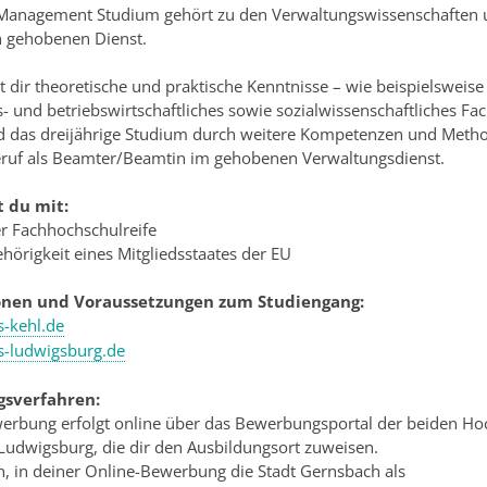
Management Studium gehört zu den Verwaltungswissenschaften un
n gehobenen Dienst.
t dir theoretische und praktische Kenntnisse – wie beispielsweise 
- und betriebswirtschaftliches sowie sozialwissenschaftliches Fa
rd das dreijährige Studium durch weitere Kompetenzen und Meth
eruf als Beamter/Beamtin im gehobenen Verwaltungsdienst.
t du mit:
er Fachhochschulreife
ehörigkeit eines Mitgliedsstaates der EU
onen und Voraussetzungen zum Studiengang:
-kehl.de
-ludwigsburg.de
sverfahren:
erbung erfolgt online über das Bewerbungsportal der beiden H
udwigsburg, die dir den Ausbildungsort zuweisen.
n, in deiner Online-Bewerbung die Stadt Gernsbach als