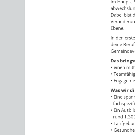
im Haupt-,
abwechslun
Dabei bist 
Veränderun
Ebene.
In den erst
deine Beruf
Gemeindever
Das brings
• einen mit
• Teamfähi
• Engageme
Was wir di
• Eine span
fachspezifi
• Ein Ausbi
rund 1.300 
• Tarifgeb
• Gesundhe