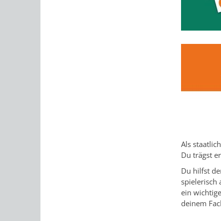
Als staatli
Du trägst e
Du hilfst d
spielerisch
ein wichtig
deinem Fach