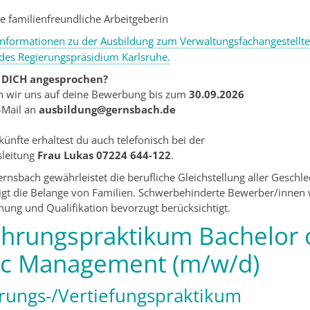
rte familienfreundliche Arbeitgeberin
Informationen zu der Ausbildung zum Verwaltungsfachangestellten
es Regierungspräsidium Karlsruhe.
 DICH angesprochen?
n wir uns auf deine Bewerbung bis zum
30.09.2026
-Mail an
ausbildung@gernsbach.de
ünfte erhaltest du auch telefonisch bei der
sleitung
Frau Lukas 07224 644-122
.
ernsbach gewährleistet die berufliche Gleichstellung aller Geschl
igt die Belange von Familien. Schwerbehinderte Bewerber/innen
gnung und Qualifikation bevorzugt berücksichtigt.
ührungspraktikum Bachelor o
ic Management (m/w/d)
rungs-/Vertiefungspraktikum