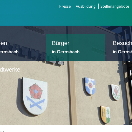
Presse
Ausbildung
Stellenangebote
ben
Bürger
Besuch
Gernsbach
in Gernsbach
in Gerns
dtwerke
ng