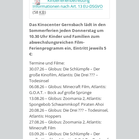
Kinderferienbetreuung
Informationen nach Art. 13 EU-DSGVO
(58
KB
)
Das Kinocenter Gernsbach lädt in den
Sommerferien jeden Donnerstag um
10.30 Uhr Kinder und Familien zum
abwechslungsreichen Film-
Ferienprogramm ein, Eintritt jeweils 5
€:
Termine und Filme:
30.07.26 – Globus: Die Schlümpfe – Der
große Kinofilm, Atlantis: Die Drei ??? –
Todesinsel
06.08.26 – Globus: Minecraft Film, Atlantis:
G.O.A.T. – Bock auf große Sprünge
13.08.26 – Globus: Zoomania 2, Atlantis:
Spongebob Schwammkopf: Piraten Ahoi
20.08.26 – Globus: Die Drei ??? – Todesinsel,
Atlantis: Hoppers
27.08.26 – Globus: Zoomania 2, Atlantis:
Minecraft Film
03.09.26 – Globus: Die Schlümpfe – Der