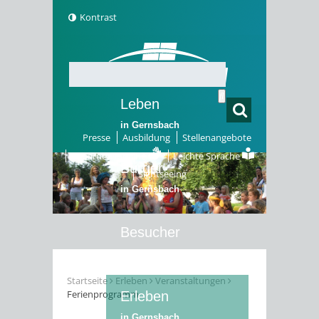
Kontrast
Leben
in Gernsbach
Presse
Ausbildung
Stellenangebote
Gebärdensprache
Leichte Sprache
Bürger
Sightseeing
in Gernsbach
Besucher
in Gernsbach
Startseite
Erleben
Veranstaltungen
Ferienprogramm
Erleben
in Gernsbach