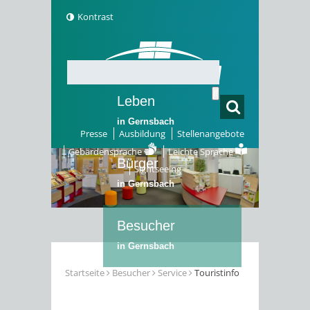
Kontrast
Leben
in Gernsbach
Presse
Ausbildung
Stellenangebote
Gebärdensprache
Leichte Sprache
Bürger
Sightseeing
in Gernsbach
Besucher
in Gernsbach
Startseite
Besucher
Service
Touristinfo
Erleben
in Gernsbach