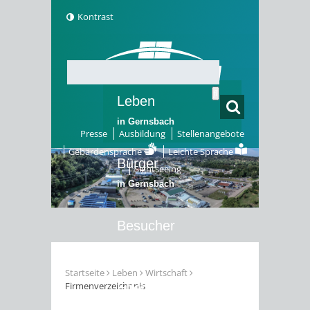
Kontrast
Leben
in Gernsbach
Presse
Ausbildung
Stellenangebote
Gebärdensprache
Leichte Sprache
Bürger
Sightseeing
in Gernsbach
Besucher
in Gernsbach
Startseite
Leben
Wirtschaft
Firmenverzeichnnis
Erleben
in Gernsbach