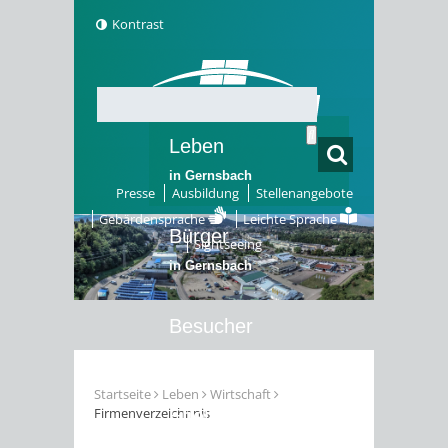
Kontrast
Leben
in Gernsbach
Presse
Ausbildung
Stellenangebote
Gebärdensprache
Leichte Sprache
Bürger
Sightseeing
in Gernsbach
Besucher
in Gernsbach
Startseite
Leben
Wirtschaft
Firmenverzeichnnis
Erleben
in Gernsbach