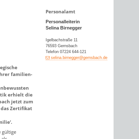
Personalamt
Personalleiterin
Selina Birnegger
Igelbachstraße 11
76593 Gernsbach
Telefon 07224 644-121
selina.birnegger@gernsbach.de
tegische
hrer familien-
enbewussten
tik erhielt die
bach jetzt zum
das Zertifikat
ilie‘.
 gültige
 als