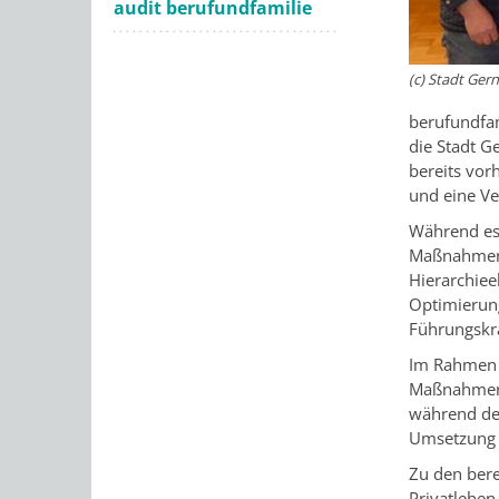
audit berufundfamilie
(c) Stadt Ger
berufundfam
die Stadt G
bereits vo
und eine Ver
Während es 
Maßnahmen 
Hierarchiee
Optimierun
Führungskrä
Im Rahmen d
Maßnahmen d
während der
Umsetzung w
Zu den ber
Privatleben