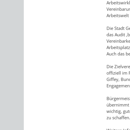
Arbeitswirkl
Vereinbarun
Arbeitswelt
Die Stadt G
das Audit ‚
Vereinbarke
Arbeitsplat
Auch das b
Die Zielver
offiziell i
Giffey, Bun
Engagement
Bürgermeiste
übernimmt V
wichtig, gu
zu schaffen.