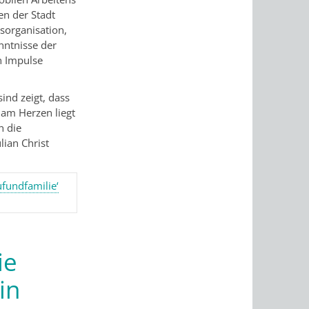
en der Stadt
organisation,
nntnisse der
n Impulse
ind zeigt, dass
 am Herzen liegt
n die
ian Christ
fundfamilie‘
ie
in