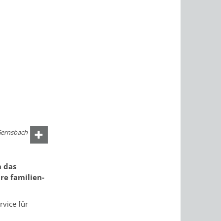
 Gernsbach
h das
re familien-
rvice für