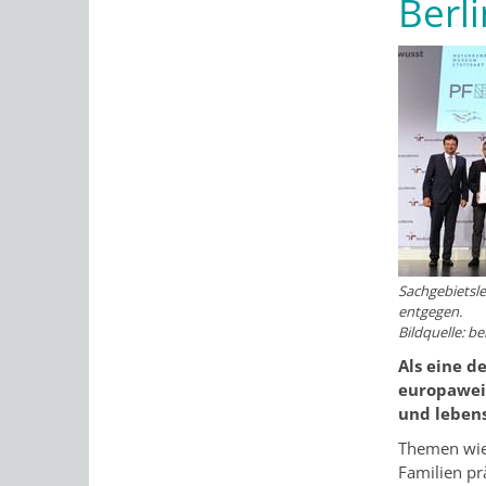
Berli
Sachgebietslei
entgegen.
Bildquelle: b
Als eine d
europaweit
und lebens
Themen wie 
Familien prä