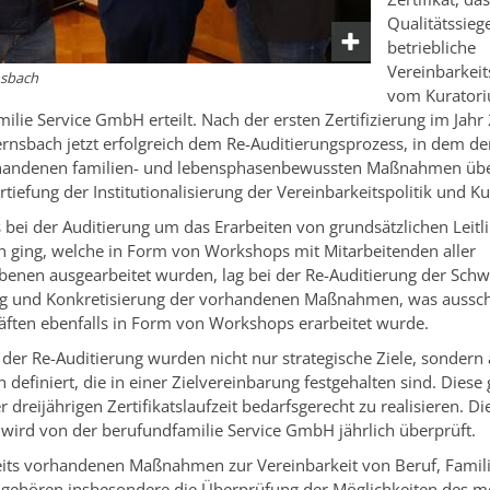
Qualitätssiege
betriebliche
Vereinbarkeits
nsbach
vom Kurator
ilie Service GmbH erteilt. Nach der ersten Zertifizierung im Jahr 
ernsbach jetzt erfolgreich dem Re-Auditierungsprozess, in dem de
rhandenen familien- und lebensphasenbewussten Maßnahmen üb
tiefung der Institutionalisierung der Vereinbarkeitspolitik und Kul
bei der Auditierung um das Erarbeiten von grundsätzlichen Leitl
ging, welche in Form von Workshops mit Mitarbeitenden aller
benen ausgearbeitet wurden, lag bei der Re-Auditierung der Schw
g und Konkretisierung der vorhandenen Maßnahmen, was ausschl
ften ebenfalls in Form von Workshops erarbeitet wurde.
er Re-Auditierung wurden nicht nur strategische Ziele, sondern
efiniert, die in einer Zielvereinbarung festgehalten sind. Diese g
 dreijährigen Zertifikatslaufzeit bedarfsgerecht zu realisieren. Di
ird von der berufundfamilie Service GmbH jährlich überprüft.
eits vorhandenen Maßnahmen zur Vereinbarkeit von Beruf, Famil
 gehören insbesondere die Überprüfung der Möglichkeiten des m