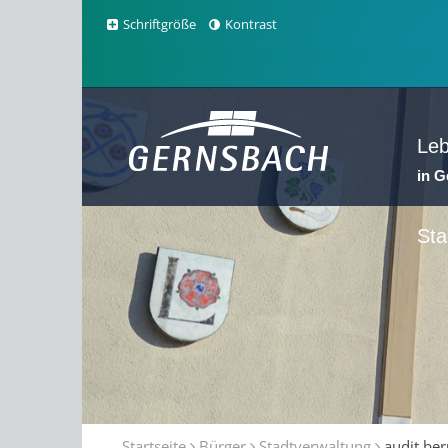
Schriftgröße
Kontrast
Le
in 
Sta
Startseite
Bürger
Stadtverwaltung
audit be