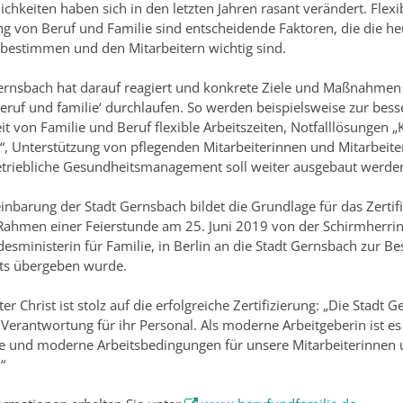
ichkeiten haben sich in den letzten Jahren rasant verändert. Flexibi
g von Beruf und Familie sind entscheidende Faktoren, die die he
 bestimmen und den Mitarbeitern wichtig sind.
ernsbach hat darauf reagiert und konkrete Ziele und Maßnahmen 
beruf und familie‘ durchlaufen. So werden beispielsweise zur bes
it von Familie und Beruf flexible Arbeitszeiten, Notfalllösungen 
z“, Unterstützung von pflegenden Mitarbeiterinnen und Mitarbeite
etriebliche Gesundheitsmanagement soll weiter ausgebaut werde
einbarung der Stadt Gernsbach bildet die Grundlage für das Zertif
m Rahmen einer Feierstunde am 25. Juni 2019 von der Schirmherrin
desministerin für Familie, in Berlin an die Stadt Gernsbach zur Be
s übergeben wurde.
r Christ ist stolz auf die erfolgreiche Zertifizierung: „Die Stadt 
erantwortung für ihr Personal. Als moderne Arbeitgeberin ist e
te und moderne Arbeitsbedingungen für unsere Mitarbeiterinnen 
“