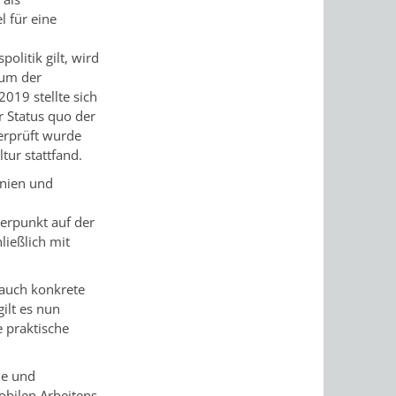
l für eine
politik gilt, wird
ium der
2019 stellte sich
r Status quo der
erprüft wurde
tur stattfand.
inien und
erpunkt auf der
ießlich mit
 auch konkrete
ilt es nun
e praktische
ie und
obilen Arbeitens