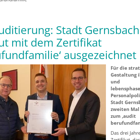
uditierung: Stadt Gernsbach
ut mit dem Zertifikat
ufundfamilie‘ ausgezeichnet
Für die stra
Gestaltung i
und
lebensphas
Personalpoli
Stadt Gerns
zweiten Mal 
zum ‚audit
berufundfam
Das drei Jahre
Zertifikat, das