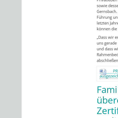
sowie desse
Gernsbach.
Führung und
letzten Jah
können die 
„Dass wir e
uns gerade 
und dass wi
Rahmenbedin
abschließen
PR
ausgezeic
Fami
über
Zerti