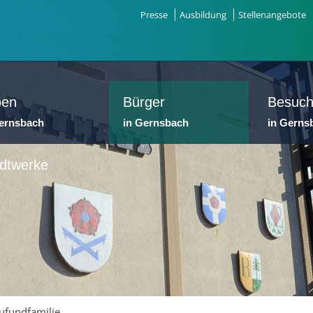
Presse
Ausbildung
Stellenangebote
ben
Bürger
Besuch
Gernsbach
in Gernsbach
in Gerns
dtwerke
rufundfamilie