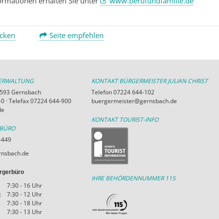
ormationen erhalten Sie unter
www.berufundfamilie.de
ucken
Seite empfehlen
VERWALTUNG
KONTAKT BÜRGERMEISTER JULIAN CHRIST
76593 Gernsbach
Telefon 07224 644-102
0 · Telefax 07224 644-900
buergermeister@gernsbach.de
de
KONTAKT TOURIST-INFO
RBÜRO
-449
nsbach.de
rgerbüro
IHRE BEHÖRDENNUMMER 115
7:30 - 16 Uhr
:
7:30 - 12 Uhr
7:30 - 18 Uhr
7:30 - 13 Uhr