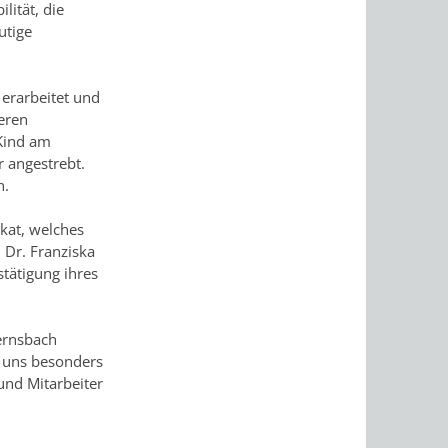
lität, die
utige
erarbeitet und
seren
„Kind am
r angestrebt.
n.
ikat, welches
 Dr. Franziska
stätigung ihres
Gernsbach
s uns besonders
und Mitarbeiter