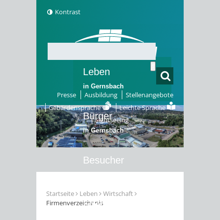
Kontrast
Leben
in Gernsbach
Presse
Ausbildung
Stellenangebote
Gebärdensprache
Leichte Sprache
Bürger
Sightseeing
in Gernsbach
Besucher
in Gernsbach
Startseite
Leben
Wirtschaft
Firmenverzeichnnis
Erleben
in Gernsbach