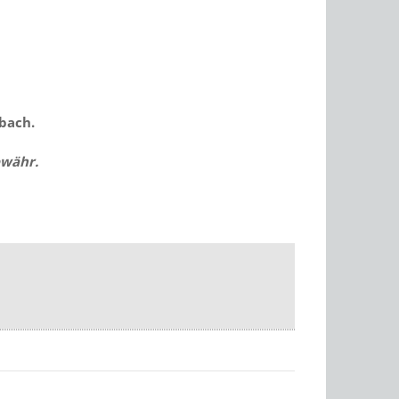
bach.
ewähr.