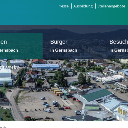
Presse
Ausbildung
Stellenangebote
ben
Bürger
Besuch
Gernsbach
in Gernsbach
in Gerns
dtwerke
nnis