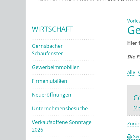
Vorle
Ge
WIRTSCHAFT
Hier 
Gernsbacher
Schaufenster
Die P
Gewerbeimmobilien
Alle
Firmenjubiläen
Neueröffnungen
C
Me
Unternehmensbesuche
Verkaufsoffene Sonntage
Zurüc
2026
Sei