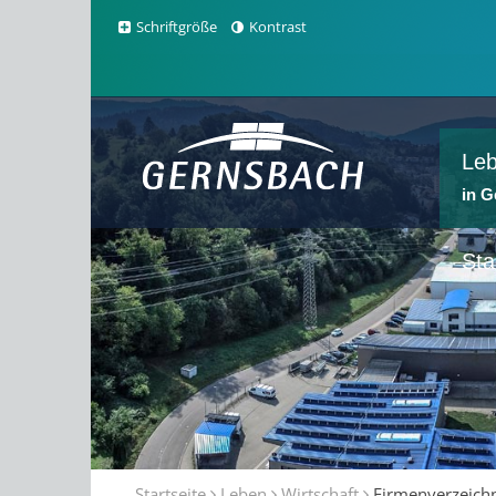
Schriftgröße
Kontrast
Le
in 
Sta
Startseite
Leben
Wirtschaft
Firmenverzeich