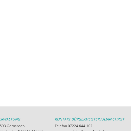
VERWALTUNG
KONTAKT BÜRGERMEISTER JULIAN CHRIST
76593 Gernsbach
Telefon 07224 644-102