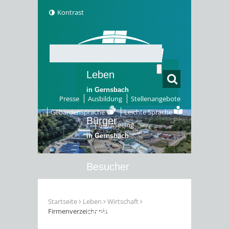
Kontrast
Leben
in Gernsbach
Presse
Ausbildung
Stellenangebote
Gebärdensprache
Leichte Sprache
Bürger
Sightseeing
in Gernsbach
Besucher
in Gernsbach
Startseite
Leben
Wirtschaft
Firmenverzeichnnis
Erleben
in Gernsbach