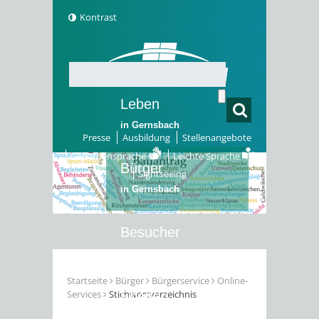
Kontrast
Leben
in Gernsbach
Presse
Ausbildung
Stellenangebote
Gebärdensprache
Leichte Sprache
Bürger
Sightseeing
in Gernsbach
Besucher
in Gernsbach
Startseite
Bürger
Bürgerservice
Online-
Services
Stichwortverzeichnis
Erleben
in Gernsbach