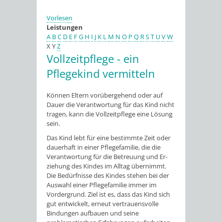
Vorlesen
Leistungen
A
B
C
D
E
F
G
H
I
J
K
L
M
N
O
P
Q
R
S
T
U
V
W
X
Y
Z
Vollzeitpflege - ein
Pflegekind vermitteln
Können Eltern vorübergehend oder auf
Dauer die Verantwortung für das Kind nicht
tragen, kann die Vollzeitpflege eine Lösung
sein.
Das Kind lebt für eine be­stimm­te Zeit oder
dauerhaft in einer Pflegefamilie, die die
Verantwortung für die Be­treu­ung und Er­
ziehung des Kindes im Alltag übernimmt.
Die Bedürfnisse des Kindes stehen bei der
Auswahl einer Pflegefamilie immer im
Vordergrund. Ziel ist es, dass das Kind sich
gut entwickelt, erneut vertrauensvolle
Bindungen aufbauen und seine