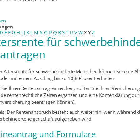
sen
tungen
D
E
F
G
H
I
J
K
L
M
N
O
P
Q
R
S
T
U
V
W
X
Y
Z
tersrente für schwerbehin
antragen
er Altersrente für schwerbehinderte Menschen können Sie eine Alt
oder mit einem Abschlag bis zu 10,8 Prozent erhalten.
 Sie Ihren Rentenantrag einreichen, sollten Sie Ihren Versicherung
nde rentenrechtliche Zeiten ergänzen und eine Kontenklärung durc
nversicherung beantragen können).
is: Der Rentenanspruch besteht auch weiterhin, wenn während d
rbehinderteneigenschaft aufgehoben wird.
ineantrag und Formulare