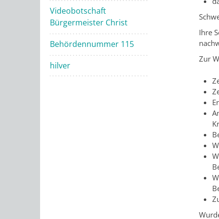
da
Videobotschaft
Schwe
Bürgermeister Christ
Ihre 
nachw
Behördennummer 115
Zur W
hilver
Ze
Ze
Er
A
K
B
W
W
B
Wa
Be
Z
Wurde