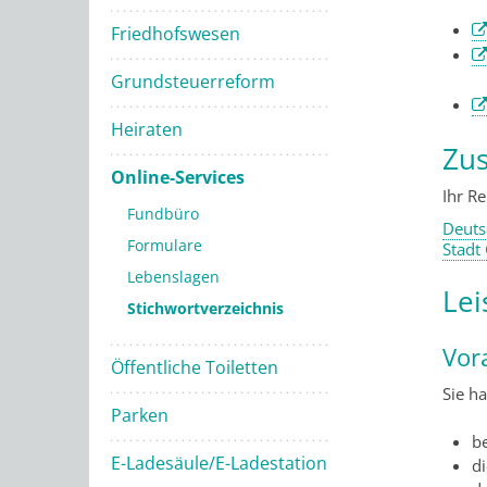
Friedhofswesen
Grundsteuerreform
Heiraten
Zus
Online-Services
Ihr R
Fundbüro
Deuts
Formulare
Stadt
Lebenslagen
Lei
Stichwortverzeichnis
Vor
Öffentliche Toiletten
Sie h
Parken
b
E-Ladesäule/E-Ladestation
di