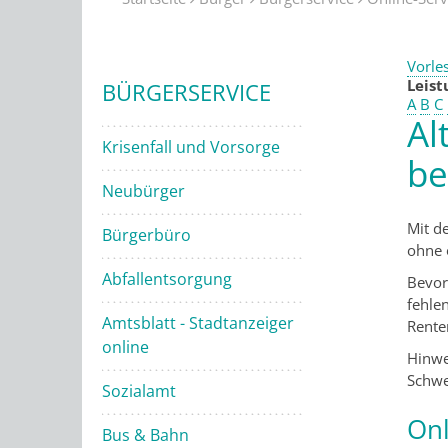
Vorle
Leis
BÜRGERSERVICE
A
B
C
Al
Krisenfall und Vorsorge
be
Neubürger
Mit d
Bürgerbüro
ohne 
Abfallentsorgung
Bevor
fehle
Amtsblatt - Stadtanzeiger
Rente
online
Hinwe
Schwe
Sozialamt
Onl
Bus & Bahn