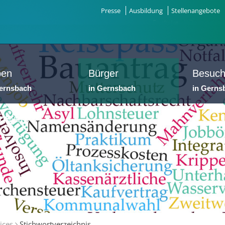
Presse
Ausbildung
Stellenangebote
ben
Bürger
Besuch
Gernsbach
in Gernsbach
in Gerns
dtwerke
ices
Stichwortverzeichnis