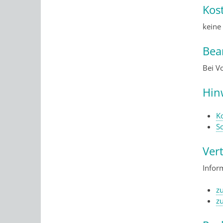
Kos
keine
Bea
Bei Vo
Hin
K
S
Ver
Infor
zu
z