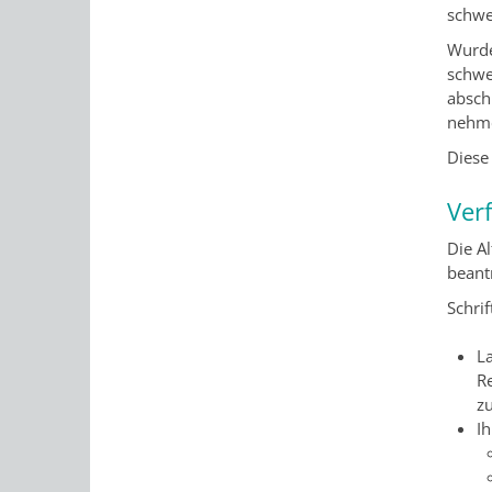
schwe
Wurde
schwe
absch
nehm
Diese
Ver
Die A
beant
Schrif
L
Re
z
I