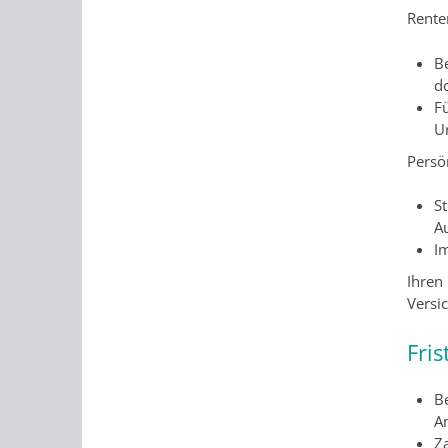
Rente
B
do
F
U
Persö
S
A
I
Ihren
Versi
Fris
B
A
Z