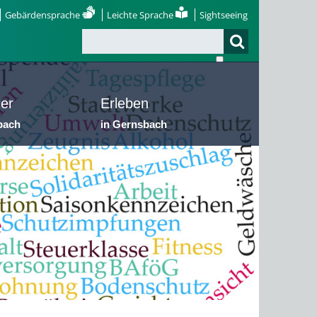
Gebärdensprache
Leichte Sprache
Sightseeing
er
Erleben
bach
in Gernsbach