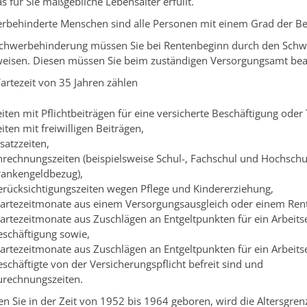
s für Sie maßgebliche Lebensalter erfüllt.
rbehinderte Menschen sind alle Personen mit einem Grad der B
Schwerbehinderung müssen Sie bei Rentenbeginn durch den Schw
eisen. Diesen müssen Sie beim zuständigen Versorgungsamt bea
artezeit von 35 Jahren zählen
iten mit Pflichtbeiträgen für eine versicherte Beschäftigung oder T
iten mit freiwilligen Beiträgen,
satzzeiten,
nrechnungszeiten (beispielsweise Schul-, Fachschul und Hochschul
rankengeldbezug),
erücksichtigungszeiten wegen Pflege und Kindererziehung,
artezeitmonate aus einem Versorgungsausgleich oder einem Rente
artezeitmonate aus Zuschlägen an Entgeltpunkten für ein Arbeitse
eschäftigung sowie,
rtezeitmonate aus Zuschlägen an Entgeltpunkten für ein Arbeitsen
schäftigte von der Versicherungspflicht befreit sind und
urechnungszeiten.
n Sie in der Zeit von 1952 bis 1964 geboren, wird die Altersgrenze