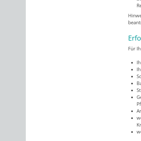
Re
Hinwe
beant
Erf
Für I
I
I
S
B
St
G
P
A
we
K
w