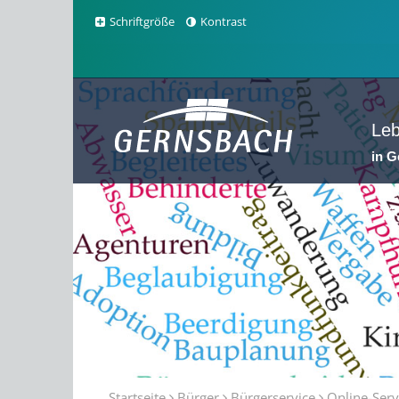
Schriftgröße
Kontrast
Le
in 
Sta
Startseite
Bürger
Bürgerservice
Online-Serv