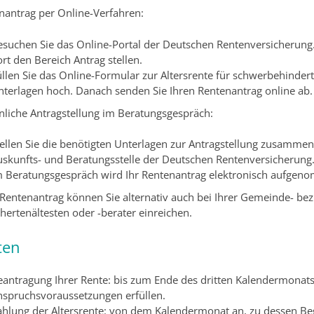
nantrag per Online-Verfahren:
esuchen Sie das Online-Portal der Deutschen Rentenversicherung.
rt den Bereich Antrag stellen.
üllen Sie das Online-Formular zur Altersrente für schwerbehinde
nterlagen hoch. Danach senden Sie Ihren Rentenantrag online ab.
nliche Antragstellung im Beratungsgespräch:
tellen Sie die benötigten Unterlagen zur Antragstellung zusammen
uskunfts- und Beratungsstelle der Deutschen Rentenversicherung
m Beratungsgespräch wird Ihr Rentenantrag elektronisch aufgeno
 Rentenantrag können Sie alternativ auch bei Ihrer Gemeinde- be
chertenältesten oder -berater
einreichen.
ten
eantragung Ihrer Rente: bis zum Ende des dritten Kalendermonats
nspruchsvoraussetzungen erfüllen.
ahlung der Altersrente: von dem Kalendermonat an, zu dessen Be