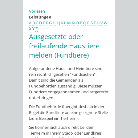
Vorlesen
Leistungen
A
B
C
D
E
F
G
H
I
J
K
L
M
N
O
P
Q
R
S
T
U
V
W
X
Y
Z
Ausgesetzte oder
freilaufende Haustiere
melden (Fundtiere)
Aufgefundene Haus- und Heimtiere sind
rein rechtlich gesehen "Fundsachen".
Damit sind die Gemeinden als
Fundbehörden zuständig. Diese müssen
Fundtiere entgegennehmen und artgerecht
unterbringen.
Die Fundbehörde übergibt deshalb in der
Regel die Fundtiere an eine geeignete Stelle
(zum Beispiel ein Tierheim)
.
Sie können sich auch direkt bei dem
Tierheim in Ihrem Stadt- oder Landkreis