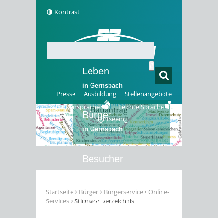
Kontrast
Leben
in Gernsbach
Presse
Ausbildung
Stellenangebote
Gebärdensprache
Leichte Sprache
Bürger
Sightseeing
in Gernsbach
Besucher
in Gernsbach
Startseite
Bürger
Bürgerservice
Online-
Services
Stichwortverzeichnis
Erleben
in Gernsbach