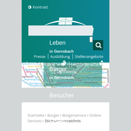
Kontrast
Leben
in Gernsbach
Presse
Ausbildung
Stellenangebote
Gebärdensprache
Leichte Sprache
Bürger
Sightseeing
in Gernsbach
Besucher
in Gernsbach
Startseite
Bürger
Bürgerservice
Online-
Services
Stichwortverzeichnis
Erleben
in Gernsbach