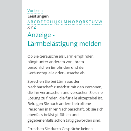
Vorlesen
Leistungen
A
B
C
D
E
F
G
H
I
J
K
L
M
N
O
P
Q
R
S
T
U
V
W
X
Y
Z
Anzeige -
Lärmbelästigung melden
Ob Sie Geräusche als Lärm empfinden,
hängt unter anderem von Ihrem
persönlichen Empfinden und der
Geräuschquelle oder -ursache ab.
Sprechen Sie bei Lärm aus der
Nachbarschaft zunächst mit den Personen,
die ihn verursachen und versuchen Sie eine
Lösung zu finden, die für alle akzeptabel ist.
Befragen Sie auch andere betroffene
Personen in Ihrer Nachbarschaft, ob sie sich
ebenfalls belästigt fühlen und
gegebenenfalls schon tätig geworden sind.
Erreichen Sie durch Gespräche keinen