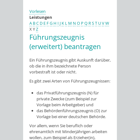
Vorlesen
Leistungen
A
B
C
D
E
F
G
H
I
J
K
L
M
N
O
P
Q
R
S
T
U
V
W
X
Y
Z
Führungszeugnis
(erweitert) beantragen
Ein Führungszeugnis gibt Auskunft darüber,
ob die in ihm bezeichnete Person
vorbestraft ist oder nicht.
Es gibt zwei Arten von Führungszeugnissen:
das Privatführungszeugnis (N) für
private Zwecke
(zum Beispiel zur
Vorlage beim Arbeitgeber
) und
das Behördenführungszeugnis (O) zur
Vorlage bei einer deutschen Behörde.
Vor allem, wenn Sie beruflich oder
ehrenamtlich mit Minderjährigen arbeiten
wollen
, zum Beispiel als Erzieher(in),