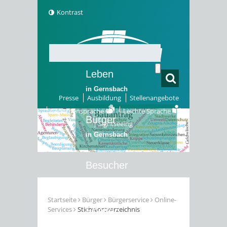
Kontrast
Leben
in Gernsbach
Presse
Ausbildung
Stellenangebote
Gebärdensprache
Leichte Sprache
Bürger
Sightseeing
in Gernsbach
Besucher
in Gernsbach
Startseite
Bürger
Bürgerservice
Online-
Services
Stichwortverzeichnis
Erleben
in Gernsbach