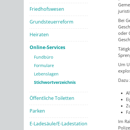
Geme
Friedhofswesen
juristi
Bei G
Grundsteuerreform
Gesch
oder 
Heiraten
Gesch
Online-Services
Tätig
Spren
Fundbüro
Um Un
Formulare
explo
Lebenslagen
Dazu 
Stichwortverzeichnis
Al
Öffentliche Toiletten
E
Z
Parken
F
Im Ra
E-Ladesäule/E-Ladestation
Poliz