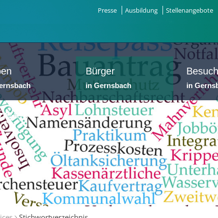
Presse
Ausbildung
Stellenangebote
ben
Bürger
Besuch
Gernsbach
in Gernsbach
in Gerns
dtwerke
ices
Stichwortverzeichnis