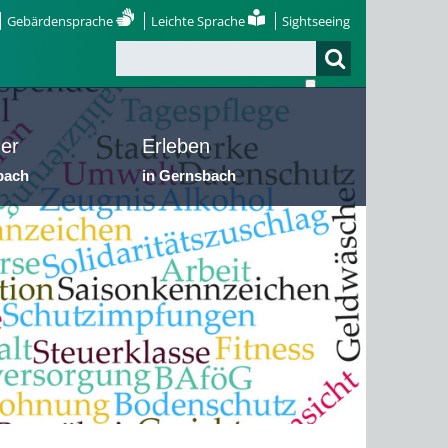
Gebärdensprache
Leichte Sprache
Sightseeing
er
Erleben
bach
in Gernsbach