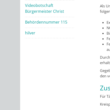
Videobotschaft
Als U
Bürgermeister Christ
folge
Behördennummer 115
Ex
N
hilver
B
F
F
au
Durch
erhal
Gegeb
den v
Zus
Für T
Kreis