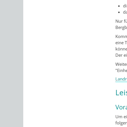
d
d
Nur f
Bergb
Komme
eine 
könne
Der ei
Weite
"Einh
Landr
Lei
Vor
Um ei
folge