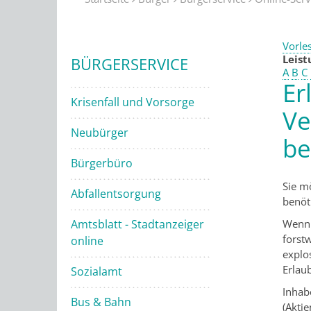
Vorle
Leis
BÜRGERSERVICE
A
B
C
Er
Krisenfall und Vorsorge
Ve
Neubürger
be
Bürgerbüro
Sie m
Abfallentsorgung
benöt
Wenn 
Amtsblatt - Stadtanzeiger
forst
online
explo
Erlau
Sozialamt
Inhab
Bus & Bahn
(Akti