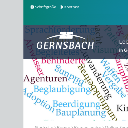
Schriftgröße
Kontrast
Le
in 
Sta
Startseite
Bürger
Bürgerservice
Online-Serv