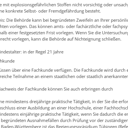
ie mit explosionsgefährlichen Stoffen nicht vorsichtig oder uns
ine konkrete Selbst- oder Fremdgefährdung besteht.
is:
Die Behörde kann bei begründeten Zweifeln an Ihrer persönlic
hten vorlegen. Das können amts- oder fachärztliche oder fachpsy
halb einer festgesetzten Frist vorlegen. Wenn
Sie die Untersuchun
gerecht vorlegen, kann die Behörde auf Nichteignung schließen.
ndestalter: in der Regel 21 Jahre
chkunde
üssen über eine Fachkunde verfügen. Die Fachkunde wird durch 
greiche Teilnahme an einem staatlichen oder staatlich anerkannte
achweis der Fachkunde können Sie auch erbringen durch
ne mindestens dreijährige praktische Tätigkeit, in der Sie die e
bschluss einer Ausbildung an einer Hochschule, einer Fachhochsc
ndestens einjährige praktisc
he Tätigkeit, wenn Sie dadurch die 
n begründeten Ausnahmefällen durch Prüfung vor der zuständige
n Baden-Württemberg ist das Regierungspräsidium Tübingen (Refer