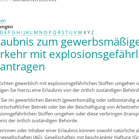
sen
tungen
D
E
F
G
H
I
J
K
L
M
N
O
P
Q
R
S
T
U
V
W
X
Y
Z
laubnis zum gewerbsmäßi
rkehr mit explosionsgefährl
antragen
öchten gewerblich mit explosionsgefährlichen Stoffen umgehen od
igen Sie hierzu eine Erlaubnis von der örtlich zuständigen Behörd
Sie im gewerblichen Bereich (gewerbsmäßig oder selbstständig a
wirtschaftlicher Betrieb oder bei der Beschäftigung von Arbeitn
sionsgefährlichen Stoffen umgehen oder diese verbringen (transpo
bnis der örtlich zuständigen Behörde.
erinnen oder Inhaber einer Erlaubnis können sowohl natürliche al
engesellschaften (AG), Gesellschaften mit beschränkter Haftung 