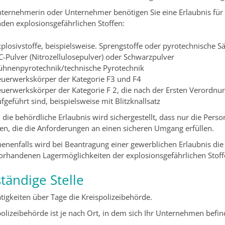
nternehmerin oder Unternehmer benötigen Sie eine Erlaubnis fü
nden explosionsgefährlichen Stoffen:
plosivstoffe, beispielsweise. Sprengstoffe oder pyrotechnische S
C-Pulver (Nitrozellulosepulver) oder Schwarzpulver
ühnenpyrotechnik/technische Pyrotechnik
euerwerkskörper der Kategorie F3 und F4
euerwerkskörper der Kategorie F 2, die nach der Ersten Verordnun
fgeführt sind, beispielsweise mit Blitzknallsatz
 die behördliche Erlaubnis wird sichergestellt, dass nur die Pers
ten, die die Anforderungen an einen sicheren Umgang erfüllen.
enenfalls wird bei Beantragung einer gewerblichen Erlaubnis die
orhandenen Lagermöglichkeiten der explosionsgefährlichen Stoff
tändige Stelle
ätigkeiten über Tage die Kreispolizeibehörde.
polizeibehörde ist je nach Ort, in dem sich Ihr Unternehmen befin