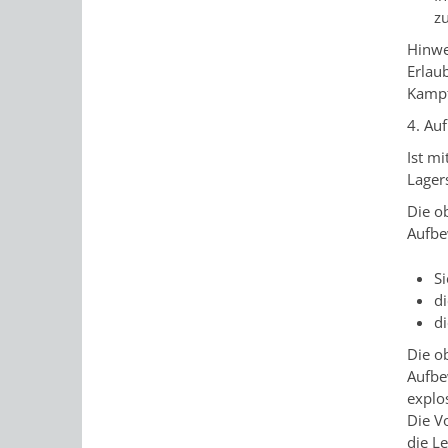
zu
Hinwe
Erlau
Kampf
4. Au
Ist m
Lager
Die o
Aufbe
Si
d
d
Die o
Aufb
explo
Die V
die L