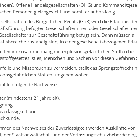
inden).
Offene Handelsgesellschaften (OHG) und Kommanditgese
schen Personen gleichgestellt und somit erlaubnisfähig.
esellschaften des Bürgerlichen Rechts (GbR) wird die Erlaubnis de
äftsführung befugten Gesellschafterinnen oder Gesellschaftern ert
Gesellschafter zur Geschäftsführung befugt sein. Dann müssen alle
äftsbereiche zuständig sind, in einer gesellschaftsbezogenen Erl
keiten im Zusammenhang mit explosionsgefährlichen Stoffen besit
gstoffgesetzes ist es, Menschen und Sachen vor diesen Gefahren 
fälle und Missbrauch zu vermeiden, stellt das Sprengstoffrecht 
sionsgefährlichen Stoffen umgehen wollen.
zählen folgende Nachweise:
ter (mindestens 21 Jahre alt),
ignung,
uverlässigkeit und
achkunde.
hmen des Nachweises der Zuverlässigkeit werden Auskünfte von 
ei, der Staatsanwaltschaft und der Verfassungsschutzbehörde eing