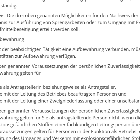
ständig.
is:
Die drei oben genannten Möglichkeiten für den Nachweis der 
bnis zur Ausführung von Sprengarbeiten oder zum Umgang mit Ex
mittelbeseitigung erteilt werden soll.
fbewahrung
it der beabsichtigten Tätigkeit eine Aufbewahrung verbunden, mü
stätten zur Aufbewahrung verfügen.
ben genannten Voraussetzungen der persönlichen Zuverlässigkeit
wahrung gelten für
e als Antragstellerin beziehungsweise als Antragsteller,
ie mit der Leitung des Betriebes beauftragten Personen und
ie mit der Leitung einer Zweigniederlassung oder einer unselbstä
ben genannten Voraussetzungen der
persönlichen Zuverlässigkei
ewahrung
gelten für Sie als antragstelltende Person nicht, wenn 
sionsgefährlichen Stoffen einer fachkundigen Leitungsperson übe
oraussetzungen gelten für Personen in der Funktion als Betriebs- 
eitung des Umgangs und Verkehrs mit explosionsgefährlichen Sto