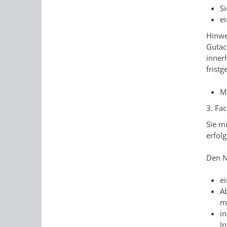
S
e
Hinwe
Gutac
inner
frist
Mi
3. Fa
Sie m
erfol
Den N
ei
A
mi
i
I