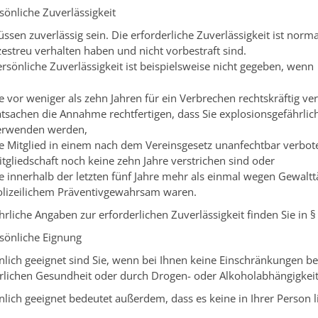
sönliche Zuverlässigkeit
üssen zuverlässig sein. Die erforderliche Zuverlässigkeit ist nor
zestreu verhalten haben und nicht vorbestraft sind.
rsönliche Zuverlässigkeit ist beispielsweise nicht
gegeben, wenn
e vor weniger als zehn Jahren für ein Verbrechen rechtskräftig ve
tsachen die Annahme rechtfertigen, dass Sie explosionsgefährlich
erwenden werden,
ie Mitglied in einem nach dem Vereinsgesetz unanfechtbar verbo
tgliedschaft noch keine zehn Jahre verstrichen sind oder
e innerhalb der letzten fünf Jahre mehr als einmal wegen Gewaltt
olizeilichem Präventivgewahrsam waren.
hrliche Angaben zur erforde
rlichen Zuverlässigkeit finden Sie in 
rsönliche Eignung
nlich geeignet sind Sie, wenn bei Ihnen keine Einschränkungen be
rlichen Gesundheit oder durch Drogen- oder Alkoholabhängigkeit
nlich geeignet bedeutet außerdem, dass
es keine in Ihrer Person 