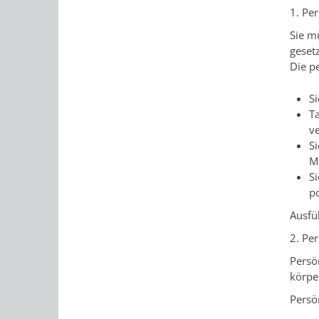
1. Per
Sie m
geset
Die pe
Si
Ta
v
S
Mi
Si
p
Ausfü
2. Pe
Persö
körpe
Persö