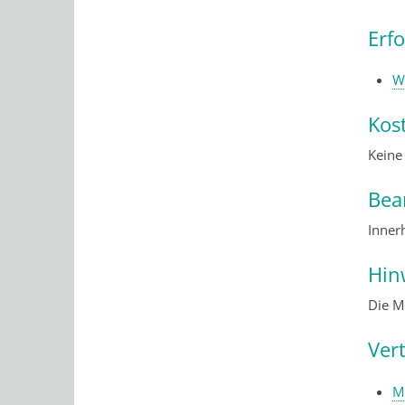
Erf
W
Kos
Keine
Bea
Inner
Hin
Die M
Ver
M