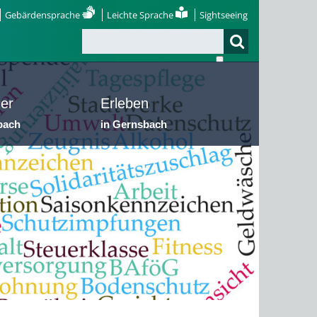
Gebärdensprache
Leichte Sprache
Sightseeing
er
Erleben
bach
in Gernsbach