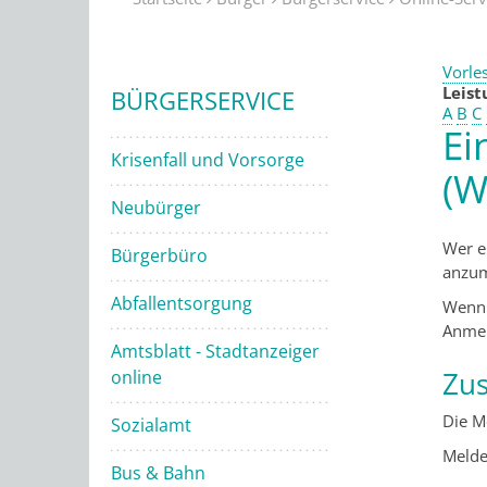
Vorle
Leis
BÜRGERSERVICE
A
B
C
Ei
Krisenfall und Vorsorge
(W
Neubürger
Wer e
Bürgerbüro
anzum
Abfallentsorgung
Wenn 
Anmel
Amtsblatt - Stadtanzeiger
Zus
online
Die M
Sozialamt
Melde
Bus & Bahn