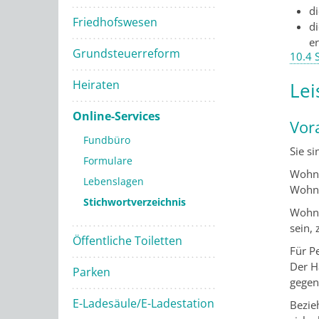
d
Friedhofswesen
d
er
Grundsteuerreform
10.4 
Heiraten
Lei
Online-Services
Vor
Fundbüro
Sie s
Formulare
Wohnu
Lebenslagen
Wohnu
Stichwortverzeichnis
Wohnu
sein,
Öffentliche Toiletten
Für P
Der H
Parken
gegen
E-Ladesäule/E-Ladestation
Bezie