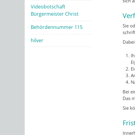
sich a
Videobotschaft
Bürgermeister Christ
Ver
Sie o
Behördennummer 115
schri
hilver
Dabei
I
E
E
A
N
Bei e
Das m
Sie k
Fris
Inner