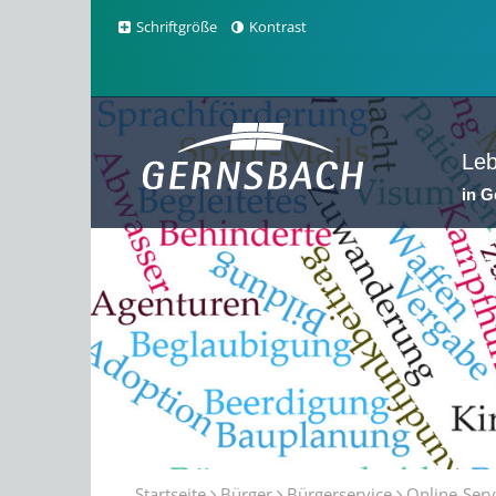
Schriftgröße
Kontrast
Le
in 
Sta
Startseite
Bürger
Bürgerservice
Online-Serv