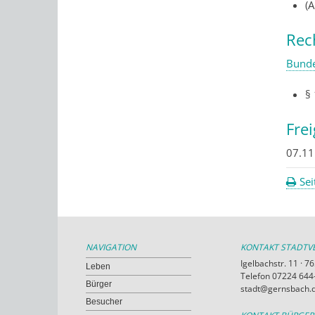
(
Rec
Bunde
§
Fre
07.11
Sei
NAVIGATION
KONTAKT STADT
Igelbachstr. 11 · 
Leben
Telefon 07224 644-
Bürger
stadt@gernsbach.
Besucher