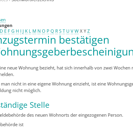
sen
tungen
D
E
F
G
H
I
J
K
L
M
N
O
P
Q
R
S
T
U
V
W
X
Y
Z
nzugstermin bestätigen
ohnungsgeberbescheinigun
ine neue Wohnung bezieht, hat sich innerhalb von zwei Wochen
elden.
man nicht in eine eigene Wohnung einzieht, ist eine Wohnungsge
dung nicht möglich.
tändige Stelle
eldebehörde des neuen Wohnorts der eingezogenen Person.
behörde ist