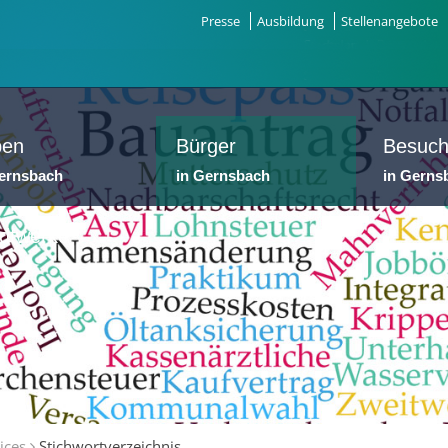
Presse
Ausbildung
Stellenangebote
ben
Bürger
Besuch
Gernsbach
in Gernsbach
in Gerns
dtwerke
ices
Stichwortverzeichnis