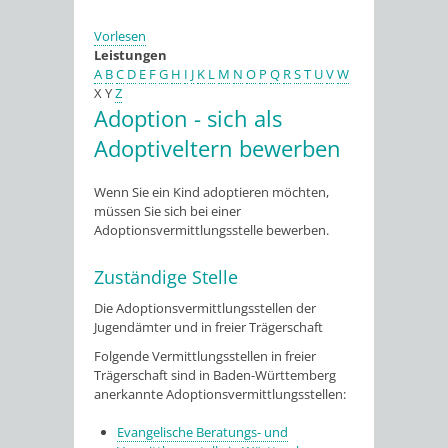
Vorlesen
Leistungen
A
B
C
D
E
F
G
H
I
J
K
L
M
N
O
P
Q
R
S
T
U
V
W
X
Y
Z
Adoption - sich als
Adoptiveltern bewerben
Wenn Sie ein Kind adoptieren möchten,
müssen Sie sich bei einer
Adoptionsvermittlungsstelle bewerben.
Zuständige Stelle
Die Adoptionsvermittlungsstellen der
Jugendämter und in freier Trägerschaft
Folgende Vermittlungsstellen in freier
Trägerschaft sind in Baden-Württemberg
anerkannte Adoptionsvermittlungsstellen:
Evangelische Beratungs- und