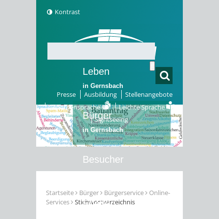
Kontrast
Leben
in Gernsbach
Presse
Ausbildung
Stellenangebote
Gebärdensprache
Leichte Sprache
Bürger
Sightseeing
in Gernsbach
Besucher
in Gernsbach
Startseite
Bürger
Bürgerservice
Online-
Services
Stichwortverzeichnis
Erleben
in Gernsbach