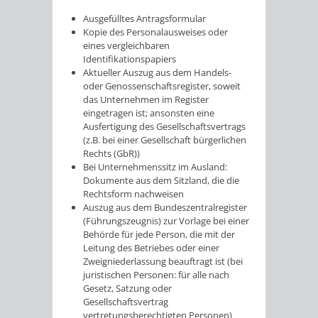
Ausgefülltes Antragsformular
Kopie des Personalausweises oder
eines vergleichbaren
Identifikationspapiers
Aktueller Auszug aus dem Handels-
oder Genossenschaftsregister, soweit
das Unternehmen im Register
eingetragen ist; ansonsten eine
Ausfertigung des Gesellschaftsvertrags
(z.B. bei einer Gesellschaft bürgerlichen
Rechts (GbR))
Bei Unternehmenssitz im Ausland:
Dokumente aus dem Sitzland, die die
Rechtsform nachweisen
Auszug aus dem Bundeszentralregister
(Führungszeugnis) zur Vorlage bei einer
Behörde für jede Person, die mit der
Leitung des Betriebes oder einer
Zweigniederlassung beauftragt ist (bei
juristischen Personen: für alle nach
Gesetz, Satzung oder
Gesellschaftsvertrag
vertretungsberechtigten Personen)