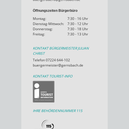
Öffnungszeiten Bürgerbüro
Montag:
7:30 - 16 Uhr
Dienstag-Mittwoch:
7:30 - 12 Uhr
Donnerstag:
7:30 - 18 Uhr
Freitag:
7:30 - 13 Uhr
KONTAKT BÜRGERMEISTER JULIAN
CHRIST
Telefon 07224 644-102
buergermeister@gernsbach.de
KONTAKT TOURIST-INFO
IHRE BEHÖRDENNUMMER 115