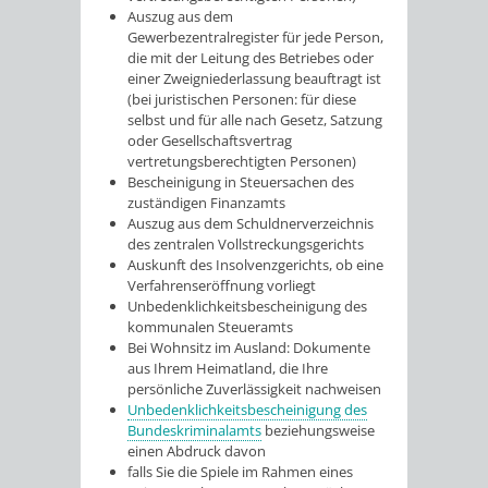
Auszug aus dem
Gewerbezentralregister für jede Person,
die mit der Leitung des Betriebes oder
einer Zweigniederlassung beauftragt ist
(bei juristischen Personen: für diese
selbst und für alle nach Gesetz, Satzung
oder Gesellschaftsvertrag
vertretungsberechtigten Personen)
Bescheinigung in Steuersachen des
zuständigen Finanzamts
Auszug aus dem Schuldnerverzeichnis
des zentralen Vollstreckungsgerichts
Auskunft des Insolvenzgerichts, ob eine
Verfahrenseröffnung vorliegt
Unbedenklichkeitsbescheinigung des
kommunalen Steueramts
Bei Wohnsitz im Ausland: Dokumente
aus Ihrem Heimatland, die Ihre
persönliche Zuverlässigkeit nachweisen
Unbedenklichkeitsbescheinigung des
Bundeskriminalamts
beziehungsweise
einen Abdruck davon
falls Sie die Spiele im Rahmen eines