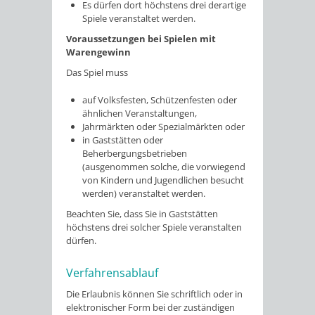
Es dürfen dort höchstens drei derartige
Spiele veranstaltet werden.
Voraussetzungen bei Spielen mit
Warengewinn
Das Spiel muss
auf Volksfesten, Schützenfesten oder
ähnlichen Veranstaltungen,
Jahrmärkten oder Spezialmärkten oder
in Gaststätten oder
Beherbergungsbetrieben
(ausgenommen solche, die vorwiegend
von Kindern und Jugendlichen besucht
werden) veranstaltet werden.
Beachten Sie, dass Sie in Gaststätten
höchstens drei solcher Spiele veranstalten
dürfen.
Verfahrensablauf
Die Erlaubnis können Sie schriftlich oder in
elektronischer Form bei der zuständigen