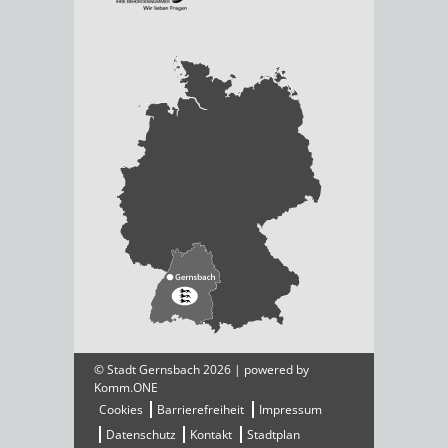
© Stadt Gernsbach 2026 | powered by
Komm.ONE
Cookies
Barrierefreiheit
Impressum
Datenschutz
Kontakt
Stadtplan