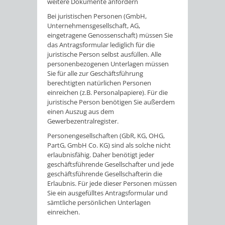
weitere Dokumente anfordern
Bei juristischen Personen (GmbH,
Unternehmensgesellschaft, AG,
eingetragene Genossenschaft) müssen Sie
das Antragsformular lediglich für die
juristische Person selbst ausfüllen. Alle
personenbezogenen Unterlagen müssen
Sie für alle zur Geschäftsführung
berechtigten natürlichen Personen
einreichen (z.B. Personalpapiere). Für die
juristische Person benötigen Sie außerdem
einen Auszug aus dem
Gewerbezentralregister.
Personengesellschaften (GbR, KG, OHG,
PartG, GmbH Co. KG) sind als solche nicht
erlaubnisfähig. Daher benötigt jeder
geschäftsführende Gesellschafter und jede
geschäftsführende Gesellschafterin die
Erlaubnis. Für jede dieser Personen müssen
Sie ein ausgefülltes Antragsformular und
sämtliche persönlichen Unterlagen
einreichen.