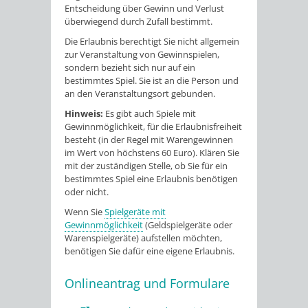
Entscheidung über Gewinn und Verlust
überwiegend durch Zufall bestimmt.
Die Erlaubnis berechtigt Sie nicht allgemein
zur Veranstaltung von Gewinnspielen,
sondern bezieht sich nur auf ein
bestimmtes Spiel. Sie ist an die Person und
an den Veranstaltungsort gebunden.
Hinweis:
Es gibt auch Spiele mit
Gewinnmöglichkeit, für die Erlaubnisfreiheit
besteht (in der Regel mit Warengewinnen
im Wert von höchstens 60 Euro).
Klären Sie
mit der zuständigen Stelle, ob Sie für ein
bestimmtes Spiel eine Erlaubnis benötigen
oder nicht.
Wenn Sie
Spielgeräte mit
Gewinnmöglichkeit
(Geldspielgeräte oder
Warenspielgeräte) aufstellen möchten,
benötigen Sie dafür eine eigene Erlaubnis.
Onlineantrag und Formulare