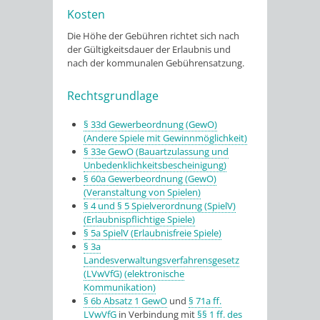
Kosten
Die Höhe der Gebühren richtet sich nach
der Gültigkeitsdauer der Erlaubnis und
nach der kommunalen Gebührensatzung.
Rechtsgrundlage
§ 33d Gewerbeordnung (GewO)
(Andere Spiele mit Gewinnmöglichkeit)
§ 33e GewO (Bauartzulassung und
Unbedenklichkeitsbescheinigung)
§ 60a Gewerbeordnung (GewO)
(Veranstaltung von Spielen)
§ 4 und § 5 Spielverordnung (SpielV)
(Erlaubnispflichtige Spiele)
§ 5a SpielV (Erlaubnisfreie Spiele)
§ 3a
Landesverwaltungsverfahrensgesetz
(LVwVfG) (elektronische
Kommunikation)
§ 6b Absatz 1 GewO
und
§ 71a ff.
LVwVfG
in Verbindung mit
§§ 1 ff. des