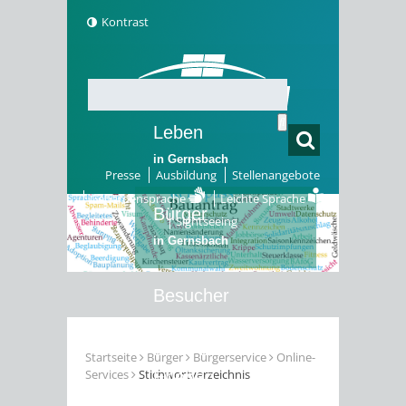
Kontrast
Leben
in Gernsbach
Presse
Ausbildung
Stellenangebote
Gebärdensprache
Leichte Sprache
Bürger
Sightseeing
in Gernsbach
Besucher
in Gernsbach
Startseite
Bürger
Bürgerservice
Online-
Services
Stichwortverzeichnis
Erleben
in Gernsbach