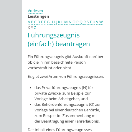
Vorlesen
Leistungen
A
B
C
D
E
F
G
H
I
J
K
L
M
N
O
P
Q
R
S
T
U
V
W
X
Y
Z
Führungszeugnis
(einfach) beantragen
Ein Führungszeugnis gibt Auskunft darüber,
ob die in ihm bezeichnete Person
vorbestraft ist oder nicht.
Es gibt zwei Arten von Führungszeugnissen:
das Privatführungszeugnis (N) für
private Zwecke
, zum Beispiel zur
Vorlage beim Arbeitgeber,
und
das Behördenführungszeugnis (O) zur
Vorlage bei einer deutschen Behörde
,
zum Beispiel im Zusammenhang mit
der Beantragung einer Fahrerlaubnis.
Der Inhalt eines Führungszeugnisses