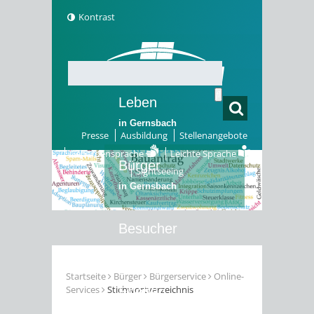
Kontrast
Leben
in Gernsbach
Presse
Ausbildung
Stellenangebote
Gebärdensprache
Leichte Sprache
Bürger
Sightseeing
in Gernsbach
Besucher
in Gernsbach
Startseite
Bürger
Bürgerservice
Online-
Services
Stichwortverzeichnis
Erleben
in Gernsbach