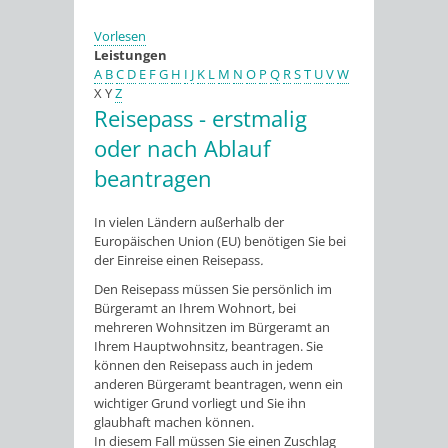
Vorlesen
Leistungen
A
B
C
D
E
F
G
H
I
J
K
L
M
N
O
P
Q
R
S
T
U
V
W
X
Y
Z
Reisepass - erstmalig
oder nach Ablauf
beantragen
In vielen Ländern außerhalb der
Europäischen Union (EU) benötigen Sie bei
der Einreise einen Reisepass
.
Den Reisepass müssen Sie persönlich im
Bürgeramt an Ihrem Wohnort, bei
mehreren Wohnsitzen im Bürgeramt an
Ihrem Hauptwohnsitz, beantragen. Sie
können den Reisepass auch in jedem
anderen Bürgeramt beantragen, wenn ein
wichtiger Grund vorliegt und Sie ihn
glaubhaft machen können.
In diesem Fall müssen Sie einen Zuschlag