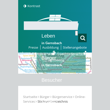
Kontrast
Leben
in Gernsbach
Presse
Ausbildung
Stellenangebote
Gebärdensprache
Leichte Sprache
Bürger
Sightseeing
in Gernsbach
Besucher
in Gernsbach
Startseite
Bürger
Bürgerservice
Online-
Services
Stichwortverzeichnis
Erleben
in Gernsbach