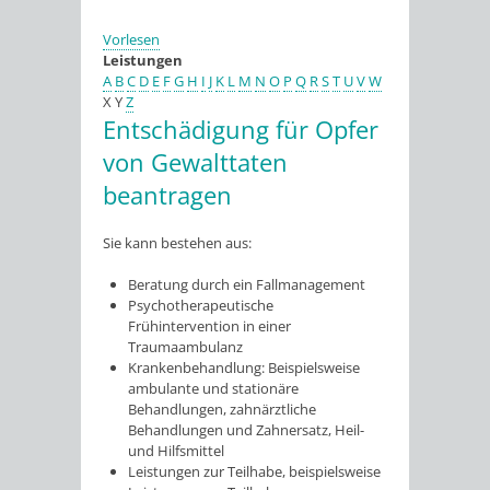
Vorlesen
Leistungen
A
B
C
D
E
F
G
H
I
J
K
L
M
N
O
P
Q
R
S
T
U
V
W
X
Y
Z
Entschädigung für Opfer
von Gewalttaten
beantragen
Sie kann bestehen aus:
Beratung durch ein Fallmanagement
Psychotherapeutische
Frühintervention in einer
Traumaambulanz
Krankenbehandlung: Beispielsweise
ambulante und stationäre
Behandlungen, zahnärztliche
Behandlungen und Zahnersatz, Heil-
und Hilfsmittel
Leistungen zur Teilhabe, beispielsweise