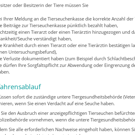
sitzer oder Besitzerin der Tiere müssen Sie
ei Ihrer Meldung an die Tierseuchenkasse die korrekte Anzahl der
e Beiträge zur Tierseuchenkasse pünktlich bezahlt haben,
chtzeitig einen Tierarzt oder einen Tierärztin hinzugezogen und 
rankheit/Seuche verständigt haben,
e Krankheit durch einen Tierarzt oder eine Tierärztin bestätigen l
inen Untersuchungsbefund)
,
ie Verluste dokumentiert haben
(zum Beispiel durch Schlachtbesc
ie dürfen Ihre Sorgfaltspflicht zur Abwendung oder Eingrenzung d
aben.
fahrensablauf
üssen sofort die zuständige untere Tiergesundheitsbehörde (Veteri
mieren, wenn Sie einen Verdacht auf eine Seuche haben.
Sie den Ausbruch einer anzeigepflichtigen Tierseuchen befürchten
olizeibehörde vornehmen, wenn die untere Tiergesundheitsbehörde
em Sie alle erforderlichen Nachweise eingeholt haben, können Si