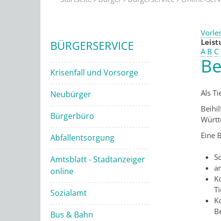
Vorle
Leis
BÜRGERSERVICE
A
B
C
Be
Krisenfall und Vorsorge
Als T
Neubürger
Beihi
Bürgerbüro
Württ
Eine B
Abfallentsorgung
Sc
Amtsblatt - Stadtanzeiger
a
online
K
Ti
Sozialamt
K
B
Bus & Bahn