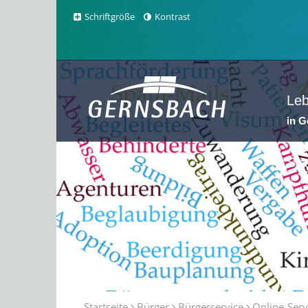
Schriftgröße
Kontrast
Le
in 
Sta
Startseite
Bürger
Bürgerservice
Online-Serv