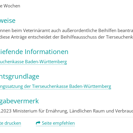
ge Wochen
weise
önnen beim Veterinäramt auch außerordentliche Beihilfen beantr
diese Anträge entscheidet der Beihilfeausschuss der Tierseuchenk
tiefende Informationen
euchenkasse Baden-Württemberg
htsgrundlage
ungssatzung der Tierseuchenkasse Baden-Württemberg
igabevermerk
.2023 Ministerium für Ernährung, Ländlichen Raum und Verbra
te drucken
Seite empfehlen