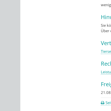
weni
Hin
Sie k
Über 
Ver
Tiers
Rec
Leist
Fre
21.08
Sei