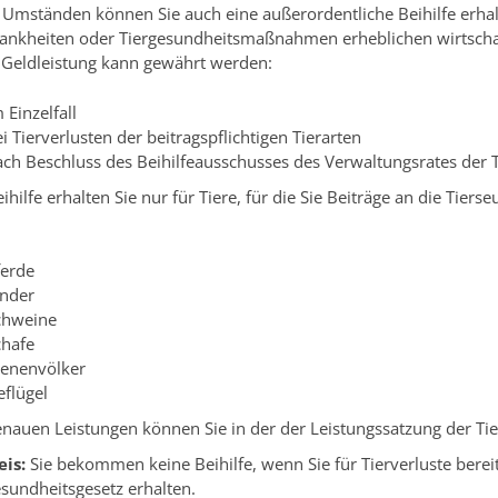
 Umständen können Sie auch eine außerordentliche Beihilfe erha
rankheiten oder Tiergesundheitsmaßnahmen erheblichen wirtschaf
 Geldleistung kann gewährt werden:
 Einzelfall
i Tierverlusten der beitragspflichtigen Tierarten
ach Beschluss des Beihilfeausschusses des Verwaltungsrates de
ihilfe erhalten Sie nur für Tiere, für die Sie Beiträge an die Tie
ferde
inder
chweine
chafe
ienenvölker
eflügel
enauen Leistungen können Sie in der der Leistungssatzung der 
is:
Sie bekommen keine Beihilfe, wenn Sie für Tierverluste bere
esundheitsgesetz erhalten.