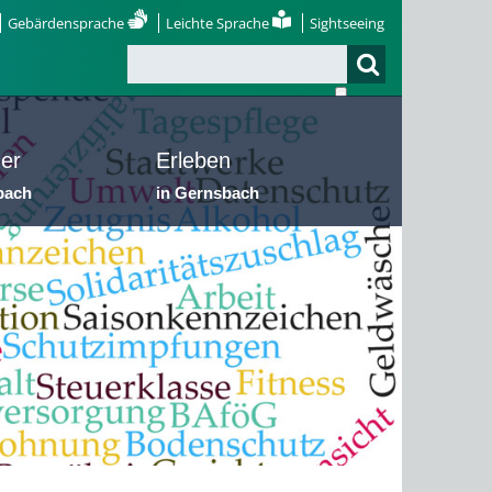
Gebärdensprache
Leichte Sprache
Sightseeing
er
Erleben
bach
in Gernsbach