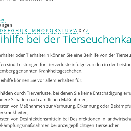
sen
tungen
D
E
F
G
H
I
J
K
L
M
N
O
P
Q
R
S
T
U
V
W
X
Y
Z
ihilfe bei der Tierseuchenk
ierhalter oder Tierhalterin können Sie eine Beihilfe von der Tie
lfen sind Leistungen für Tierverluste infolge von den in der Leis
emberg genannten Krankheitsgeschehen.
eihilfe können Sie vor allem erhalten für:
häden durch Tierverluste, bei denen Sie keine Entschädigung erha
ndere Schäden nach amtlichen Maßnahmen,
osten von Maßnahmen zur Verhütung, Erkennung oder Bekämpfu
erkrankheiten,
osten von Desinfektionsmitteln bei Desinfektionen in landwirtsc
ekämpfungsmaßnahmen bei anzeigepflichtigen Tierseuchen