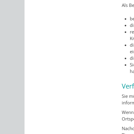
Als Be
b
di
re
K
di
e
d
S
h
Ver
Sie m
infor
Wenn 
Ortsp
Nachd