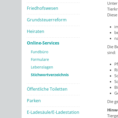
Unter
Friedhofswesen
Tierk
Diese
Grundsteuerreform
im
Heiraten
be
n
Online-Services
Die Be
Fundbüro
sind:
Formulare
P
Lebenslagen
R
Stichwortverzeichnis
S
S
B
Öffentliche Toiletten
G
Parken
Die g
Hinwe
E-Ladesäule/E-Ladestation
Tierg