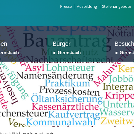
Presse
Ausbildung
Stellenangebote
ben
Bürger
Besuch
Gernsbach
in Gernsbach
in Gerns
dtwerke
ices
Stichwortverzeichnis