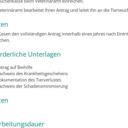
euchenkasse beim Veterinäramt einreichen.
eterinäramt bearbeitet Ihren Antrag und leitet ihn an die Tierseu
ten
üssen den vollständigen Antrag innerhalb eines Jahres nach Eintr
ichen.
orderliche Unterlagen
trag auf Beihilfe
achweis des Krankheitsgeschehens
okumentation des Tierverlustes
achweis der Schadensminimierung
ten
rbeitungsdauer