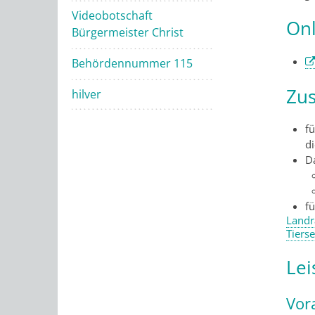
Videobotschaft
Onl
Bürgermeister Christ
Behördennummer 115
Zus
hilver
fü
d
Da
f
Landr
Tiers
Lei
Vor