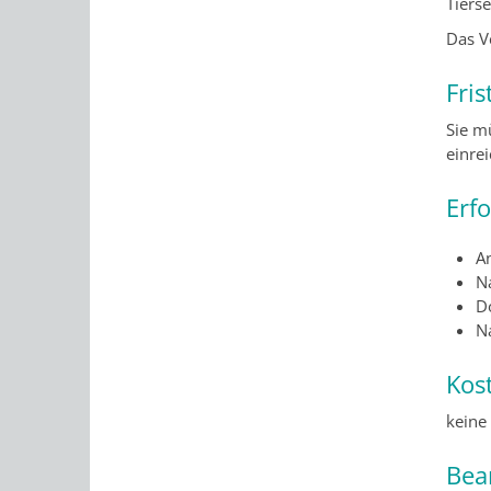
Tiers
Das V
Fris
Sie m
einre
Erf
An
N
D
N
Kos
keine
Bea