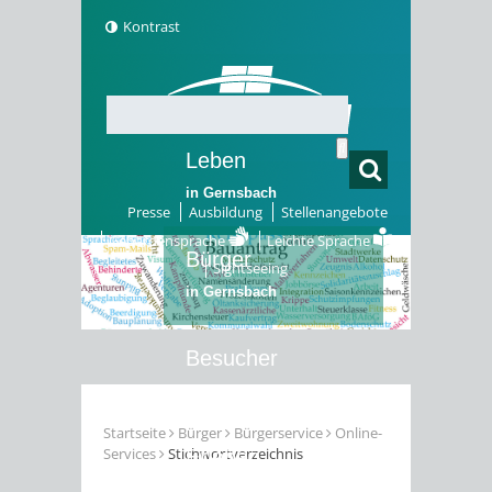
Kontrast
Leben
in Gernsbach
Presse
Ausbildung
Stellenangebote
Gebärdensprache
Leichte Sprache
Bürger
Sightseeing
in Gernsbach
Besucher
in Gernsbach
Startseite
Bürger
Bürgerservice
Online-
Services
Stichwortverzeichnis
Erleben
in Gernsbach