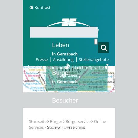
Kontrast
Leben
in Gernsbach
Presse
Ausbildung
Stellenangebote
Gebärdensprache
Leichte Sprache
Bürger
Sightseeing
in Gernsbach
Besucher
in Gernsbach
Startseite
Bürger
Bürgerservice
Online-
Services
Stichwortverzeichnis
Erleben
in Gernsbach