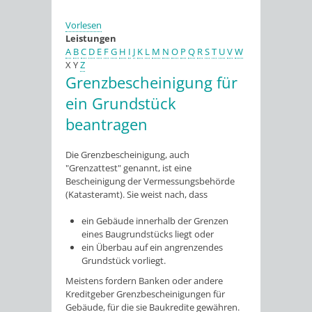
Vorlesen
Leistungen
A
B
C
D
E
F
G
H
I
J
K
L
M
N
O
P
Q
R
S
T
U
V
W
X
Y
Z
Grenzbescheinigung für
ein Grundstück
beantragen
Die Grenzbescheinigung, auch
"Grenzattest" genannt, ist eine
Bescheinigung der Vermessungsbehörde
(Katasteramt). Sie weist nach, dass
ein Gebäude innerhalb der Grenzen
eines Baugrundstücks liegt oder
ein Überbau auf ein angrenzendes
Grundstück vorliegt.
Meistens fordern Banken oder andere
Kreditgeber Grenzbescheinigungen für
Gebäude, für die sie Baukredite gewähren.