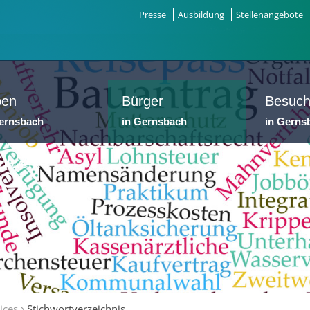
Presse
Ausbildung
Stellenangebote
ben
Bürger
Besuch
Gernsbach
in Gernsbach
in Gerns
dtwerke
ices
Stichwortverzeichnis