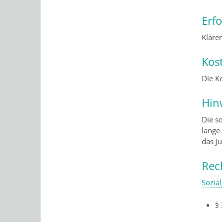
Erf
Kläre
Kos
Die K
Hin
Die so
lange
das J
Rec
Sozial
§