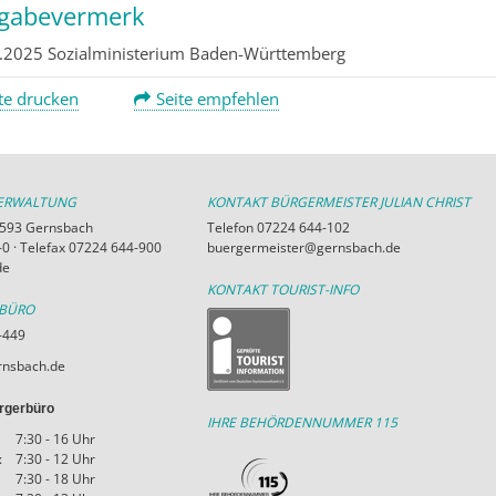
igabevermerk
.2025 Sozialministerium Baden-Württemberg
te drucken
Seite empfehlen
VERWALTUNG
KONTAKT BÜRGERMEISTER JULIAN CHRIST
76593 Gernsbach
Telefon 07224 644-102
0 · Telefax 07224 644-900
buergermeister@gernsbach.de
de
KONTAKT TOURIST-INFO
RBÜRO
-449
nsbach.de
rgerbüro
IHRE BEHÖRDENNUMMER 115
7:30 - 16 Uhr
:
7:30 - 12 Uhr
7:30 - 18 Uhr