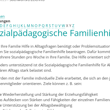
sen
tungen
D
E
F
G
H
I
J
K
L
M
N
O
P
Q
R
S
T
U
V
W
X
Y
Z
zialpädagogische Familienh
Ihre Familie Hilfe in Alltagsfragen benötigt oder Problemsituatio
n Sie
sozialpädagogische Familienhilfe beantragen.
Dafür kommt 
hrere Stunden pro Woche in Ihre Familie. Die Hilfe orientiert sic
ders unterstützend ist die Sozialpädagogische Familienhilfe für A
ären Alltags stark belastet sind.
den mit der Familie individuelle Ziele erarbeitet, die sich an de
en­mitglieder orientieren. Ziele können z. B. sein:
ie Wiederherstellung und Stärkung der Erziehungsfähigkeit
as Aufdecken von Stärken und Fähigkeiten der einzelnen Familien
e Unterstützung bei der Alltagsbewältigung