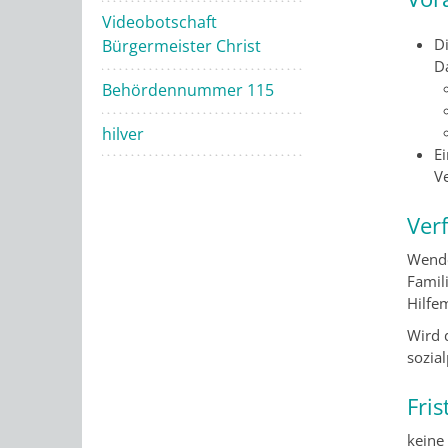
Videobotschaft
Di
Bürgermeister Christ
Da
Behördennummer 115
hilver
Ei
V
Ver
Wende
Famil
Hilfe
Wird d
sozial
Fris
keine