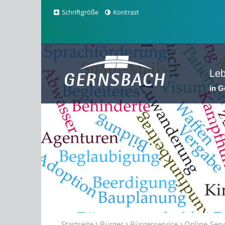
Schriftgröße
Kontrast
Le
in 
Sta
Startseite
Bürger
Bürgerservice
Online-Serv