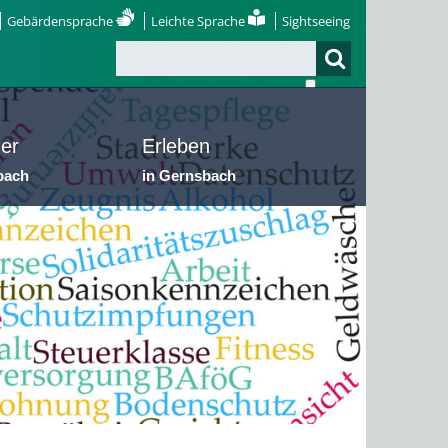
Gebärdensprache
Leichte Sprache
Sightseeing
er
Erleben
bach
in Gernsbach