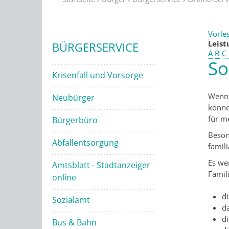
Vorle
Leis
BÜRGERSERVICE
A
B
C
So
Krisenfall und Vorsorge
Wenn 
Neubürger
könne
für me
Bürgerbüro
Beson
Abfallentsorgung
famili
Es wer
Amtsblatt - Stadtanzeiger
Famili
online
d
Sozialamt
d
di
Bus & Bahn