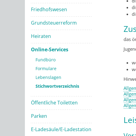
d
di
Friedhofswesen
d
Grundsteuerreform
Zus
Heiraten
das ö
Jugen
Online-Services
Fundbüro
w
Formulare
w
Lebenslagen
Hinwe
Stichwortverzeichnis
Allge
Allge
Allge
Öffentliche Toiletten
Allge
Parken
Lei
E-Ladesäule/E-Ladestation
Vor