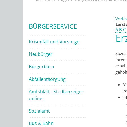
Vorle
Leis
BÜRGERSERVICE
A
B
C
Er
Krisenfall und Vorsorge
Sozia
Neubürger
ihren
erhal
Bürgerbüro
gehol
Abfallentsorgung
V
z
Amtsblatt - Stadtanzeiger
Te
online
Sozialamt
Bus & Bahn