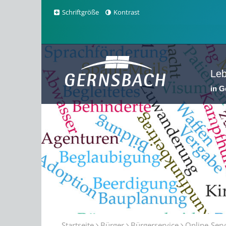
Schriftgröße
Kontrast
Le
in 
Sta
Startseite
Bürger
Bürgerservice
Online-Serv