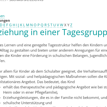
sen
tungen
D
E
F
G
H
I
J
K
L
M
N
O
P
Q
R
S
T
U
V
W
X
Y
Z
ziehung in einer Tagesgrup
les Lernen und eine geregelte Tagesstruktur helfen den Kindern u
 Alltag zu gestalten und bieten unter anderem Anregungen für eine 
ten die Kinder eine Förderung in schulischen Belangen, Jugendlich
fen.
or allem für Kinder ab dem Schulalter geeignet, die Verhaltensau
eigen.
Mit sozial- und heilpädagogischen Maßnahmen sollen die K
ilstationäres Angebot
. Das bedeutet, das Kind
erhält das therapeutische und pädagogische Angebot wie bei st
Heim oder in einer Pflegefamilie),
Erziehungsleistungen, die es in der Familie nicht bekommt, un
schulische Unterstützung und