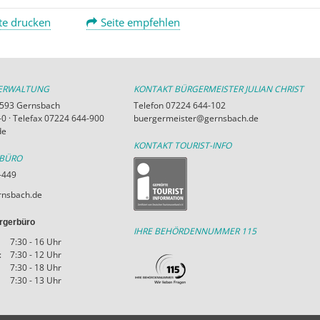
te drucken
Seite empfehlen
VERWALTUNG
KONTAKT BÜRGERMEISTER JULIAN CHRIST
76593 Gernsbach
Telefon 07224 644-102
0 · Telefax 07224 644-900
buergermeister@gernsbach.de
de
KONTAKT TOURIST-INFO
RBÜRO
-449
nsbach.de
rgerbüro
IHRE BEHÖRDENNUMMER 115
7:30 - 16 Uhr
:
7:30 - 12 Uhr
7:30 - 18 Uhr
7:30 - 13 Uhr