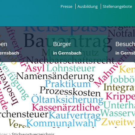
Presse
Ausbildung
Stellenangebote
ben
Bürger
Besuch
Gernsbach
in Gernsbach
in Gerns
dtwerke
ices
Stichwortverzeichnis