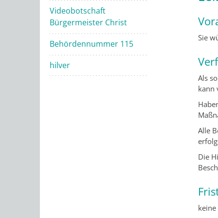
Videobotschaft
Vor
Bürgermeister Christ
Sie w
Behördennummer 115
Ver
hilver
Als s
kann 
Haben
Maßna
Alle 
erfolg
Die Hi
Besch
Fris
keine