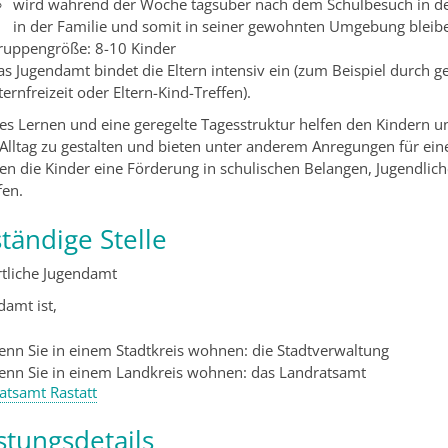
wird während der Woche tagsüber nach dem Schulbesuch in de
in der Familie und somit in seiner gewohnten Umgebung bleib
ruppengröße: 8-10 Kinder
s Jugendamt bindet die Eltern intensiv ein
(zum Beispiel durch ge
ternfreizeit oder Eltern-Kind-Treffen)
.
les Lernen und eine geregelte Tagesstruktur helfen den Kindern u
 Alltag zu gestalten und bieten unter anderem Anregungen für eine 
ten die Kinder eine Förderung in schulischen Belangen, Jugendlich
fen.
tändige Stelle
rtliche Jugendamt
damt ist,
enn Sie in einem Stadtkreis wohnen: die Stadtverwaltung
enn Sie in einem Landkreis wohnen: das Landratsamt
atsamt Rastatt
stungsdetails