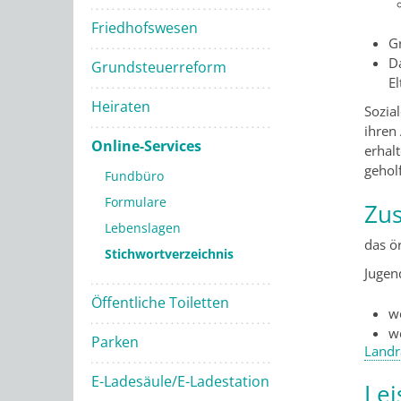
Friedhofswesen
G
Da
Grundsteuerreform
El
Heiraten
Sozia
ihren
Online-Services
erhal
gehol
Fundbüro
Formulare
Zus
Lebenslagen
das ö
Stichwortverzeichnis
Jugen
Öffentliche Toiletten
w
w
Parken
Landr
E-Ladesäule/E-Ladestation
Lei