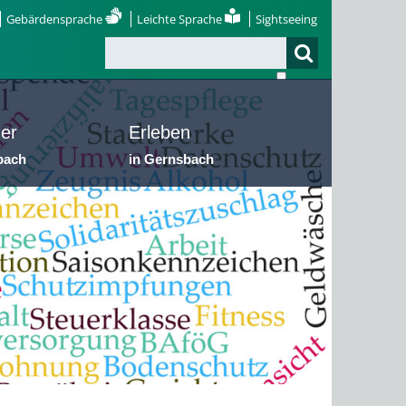
Gebärdensprache
Leichte Sprache
Sightseeing
er
Erleben
bach
in Gernsbach