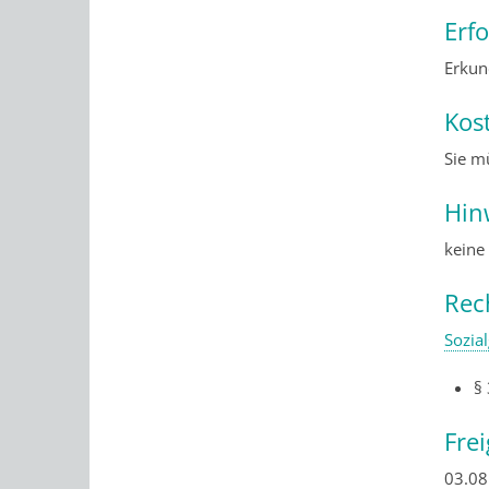
Erf
Erkund
Kos
Sie m
Hin
keine
Rec
Sozia
§
Fre
03.08