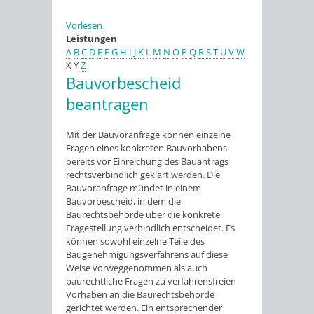
Vorlesen
Leistungen
A
B
C
D
E
F
G
H
I
J
K
L
M
N
O
P
Q
R
S
T
U
V
W
X
Y
Z
Bauvorbescheid
beantragen
Mit der Bauvoranfrage können einzelne
Fragen eines konkreten Bauvorhabens
bereits vor Einreichung des Bauantrags
rechtsverbindlich geklärt werden. Die
Bauvoranfrage mündet in einem
Bauvorbescheid, in dem die
Baurechtsbehörde über die konkrete
Fragestellung verbindlich entscheidet. Es
können sowohl einzelne Teile des
Baugenehmigungsverfahrens auf diese
Weise vorweggenommen als auch
baurechtliche Fragen zu verfahrensfreien
Vorhaben an die Baurechtsbehörde
gerichtet werden. Ein entsprechender