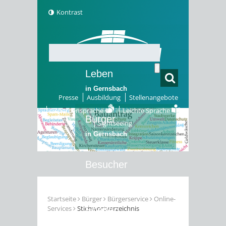
Kontrast
Leben
in Gernsbach
Presse
Ausbildung
Stellenangebote
Gebärdensprache
Leichte Sprache
Bürger
Sightseeing
in Gernsbach
Besucher
in Gernsbach
Startseite
Bürger
Bürgerservice
Online-
Services
Stichwortverzeichnis
Erleben
in Gernsbach