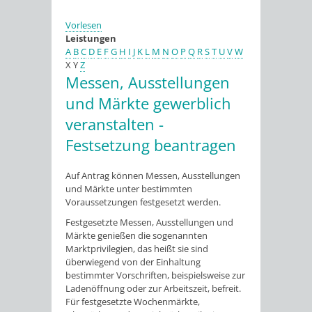
Vorlesen
Leistungen
A
B
C
D
E
F
G
H
I
J
K
L
M
N
O
P
Q
R
S
T
U
V
W
X
Y
Z
Messen, Ausstellungen
und Märkte gewerblich
veranstalten -
Festsetzung beantragen
Auf Antrag können Messen, Ausstellungen
und Märkte unter bestimmten
Voraussetzungen festgesetzt werden.
Festgesetzte Messen, Ausstellungen und
Märkte genießen die sogenannten
Marktprivilegien, das heißt sie sind
überwiegend von der Einhaltung
bestimmter Vorschriften, beispielsweise zur
Ladenöffnung oder zur Arbeitszeit, befreit.
Für festgesetzte Wochenmärkte,