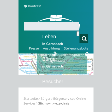
Kontrast
Leben
in Gernsbach
Presse
Ausbildung
Stellenangebote
Gebärdensprache
Leichte Sprache
Bürger
Sightseeing
in Gernsbach
Besucher
in Gernsbach
Startseite
Bürger
Bürgerservice
Online-
Services
Stichwortverzeichnis
Erleben
in Gernsbach