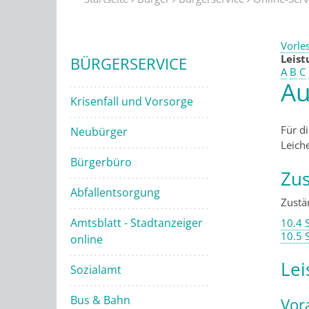
Vorle
Leis
BÜRGERSERVICE
A
B
C
Au
Krisenfall und Vorsorge
Für d
Neubürger
Leich
Bürgerbüro
Zus
Abfallentsorgung
Zustän
Amtsblatt - Stadtanzeiger
10.4 
10.5 
online
Lei
Sozialamt
Bus & Bahn
Vor