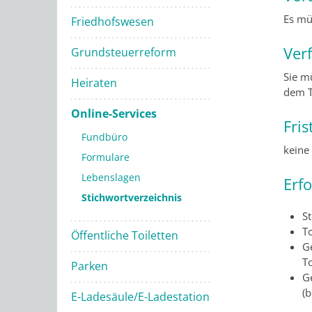
Es mü
Friedhofswesen
Ver
Grundsteuerreform
Sie m
Heiraten
dem T
Online-Services
Fris
Fundbüro
keine
Formulare
Lebenslagen
Erf
Stichwortverzeichnis
S
T
Öffentliche Toiletten
G
T
Parken
G
(
E-Ladesäule/E-Ladestation