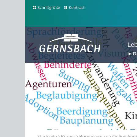
Schriftgröße
Kontrast
Le
in 
Sta
Startseite
Bürger
Bürgerservice
Online-Serv