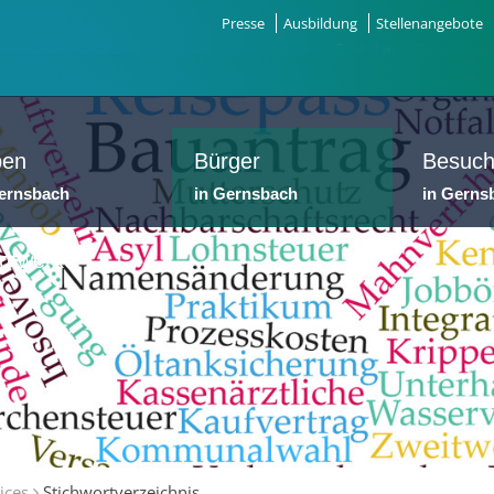
Presse
Ausbildung
Stellenangebote
ben
Bürger
Besuch
Gernsbach
in Gernsbach
in Gerns
dtwerke
ices
Stichwortverzeichnis