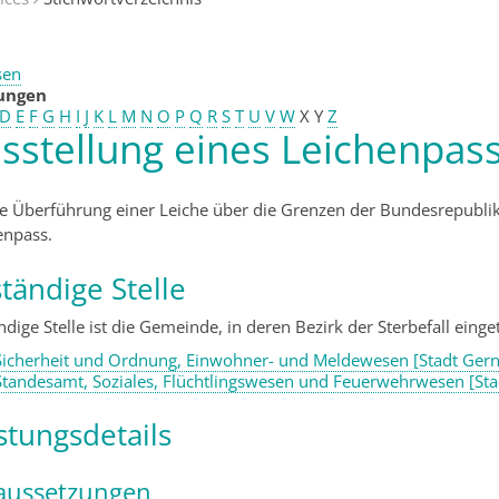
sen
tungen
D
E
F
G
H
I
J
K
L
M
N
O
P
Q
R
S
T
U
V
W
X
Y
Z
sstellung eines Leichenpas
ie Überführung einer Leiche über die Grenzen der Bundesrepubli
enpass.
tändige Stelle
dige Stelle ist die Gemeinde, in deren Bezirk der Sterbefall einget
Sicherheit und Ordnung, Einwohner- und Meldewesen [Stadt Ger
Standesamt, Soziales, Flüchtlingswesen und Feuerwehrwesen [St
stungsdetails
aussetzungen