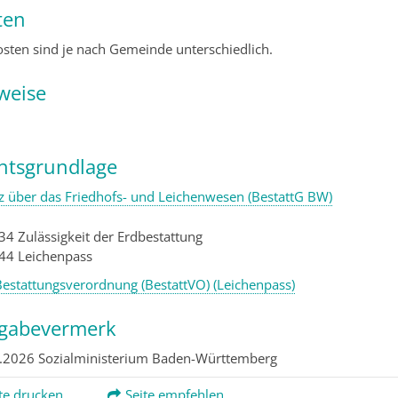
ten
osten sind je nach Gemeinde unterschiedlich.
weise
htsgrundlage
z über das Friedhofs- und Leichenwesen (BestattG BW)
 34
Zulässigkeit der Erdbestattung
 44 Leichenpass
Bestattungsverordnung (BestattVO) (Leichenpass)
igabevermerk
.2026 Sozialministerium Baden-Württemberg
te drucken
Seite empfehlen