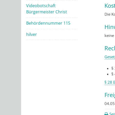
Kos
Videobotschaft
Bürgermeister Christ
Die K
Behördennummer 115
Hin
hilver
keine
Rec
Geset
§
§
§ 28 
Fre
04.05
Sei