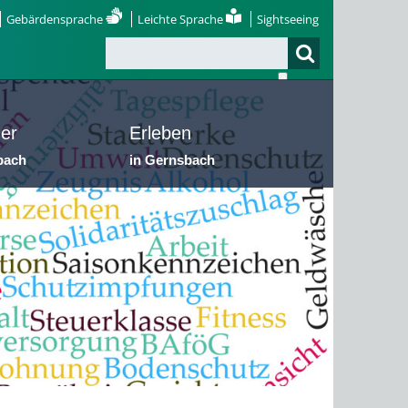
Gebärdensprache
Leichte Sprache
Sightseeing
er
Erleben
bach
in Gernsbach