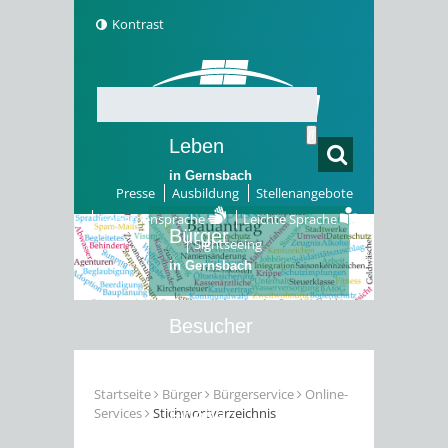
Kontrast
Leben
in Gernsbach
Presse
Ausbildung
Stellenangebote
Gebärdensprache
Leichte Sprache
Bürger
Sightseeing
in Gernsbach
Besucher
in Gernsbach
Startseite
Bürger
Bürgerservice
Online-
Services
Stichwortverzeichnis
Erleben
in Gernsbach