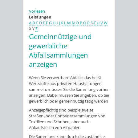
Vorlesen
Leistungen
A
B
C
D
E
F
G
H
I
J
K
L
M
N
O
P
Q
R
S
T
U
V
W
X
Y
Z
Gemeinnützige und
gewerbliche
Abfallsammlungen
anzeigen
Wenn Sie verwertbare Abfälle, das heißt
Wertstoffe aus privaten Haushaltungen
sammeln, müssen Sie die Sammlung vorher
anzeigen. Dabei müssen Sie angeben, ob Sie
gewerblich oder gemeinnützig tätig werden
Anzeigepflichtig sind beispielsweise
Straßen- oder Containersammlungen von
Textilien und Schuhen, aber auch
Ankaufstellen von Altpapier.
Die Sammlung kann durch die zuständige