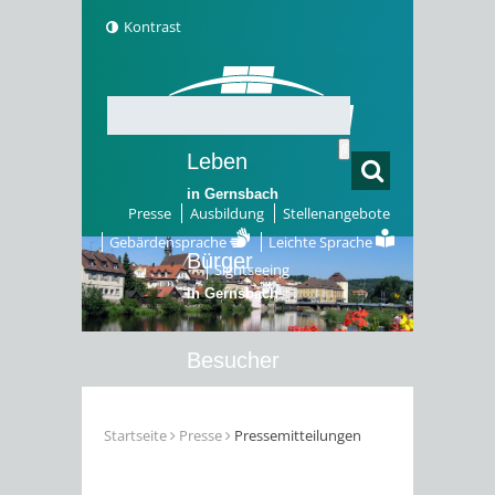
Kontrast
Leben
in Gernsbach
Presse
Ausbildung
Stellenangebote
Gebärdensprache
Leichte Sprache
Bürger
Sightseeing
in Gernsbach
Besucher
in Gernsbach
Startseite
Presse
Pressemitteilungen
Erleben
in Gernsbach