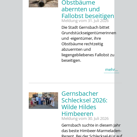
Obstbäume
abernten und
Fallobst beseitigen
Meldung vom
31. Juli 2026
Die Stadt Gernsbach bittet
Grundstückseigentümerinnen
und -eigentümer, ihre
Obstbäume rechtzeitig
abzuernten und
liegengebliebenes Fallobst zu
beseitigen.
mehr...
Gernsbacher
Schlecksel 2026:
Wilde Hildes
Himbeeren
Meldung vom
30. Juli 2026
Gernsbach suchte in diesem Jahr
das beste Himbeer-Marmeladen-
Rezept. Bei der Schlecksel-Kür auf