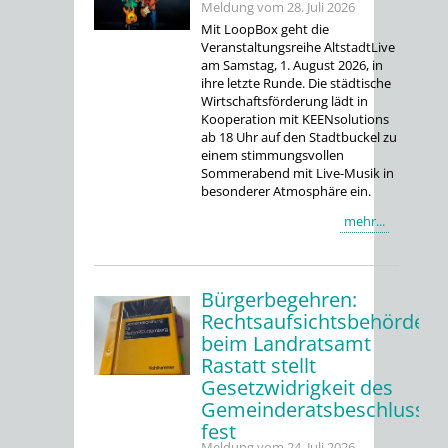
Meldung vom
28. Juli 2026
Mit LoopBox geht die
Veranstaltungsreihe AltstadtLive
am Samstag, 1. August 2026, in
ihre letzte Runde. Die städtische
Wirtschaftsförderung lädt in
Kooperation mit KEENsolutions
ab 18 Uhr auf den Stadtbuckel zu
einem stimmungsvollen
Sommerabend mit Live-Musik in
besonderer Atmosphäre ein.
mehr...
Bürgerbegehren:
Rechtsaufsichtsbehörde
beim Landratsamt
Rastatt stellt
Gesetzwidrigkeit des
Gemeinderatsbeschlusses
fest
Meldung vom
24. Juli 2026