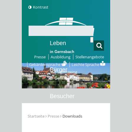
Kontrast
Leben
in Gernsbach
Presse
Ausbildung
Stellenangebote
Gebärdensprache
Leichte Sprache
Bürger
Sightseeing
in Gernsbach
Besucher
in Gernsbach
Startseite
Presse
Downloads
Erleben
in Gernsbach