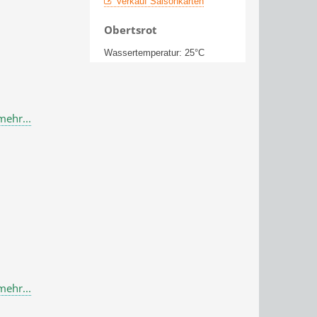
Verkauf Saisonkarten
Obertsrot
Wassertemperatur: 25°C
Reichental
Wassertemperatur: 25°C
mehr...
Lautenbach
Wassertemperatur: 25°C
Igelbachbad
Geschlossen
AKTUELLES WETTER
FREIBÄDER IN GERNSBACH
Montag: Ruhetag
mehr...
Dienstag bis Sonntag
11.00 Uhr bis 19.30 Uhr