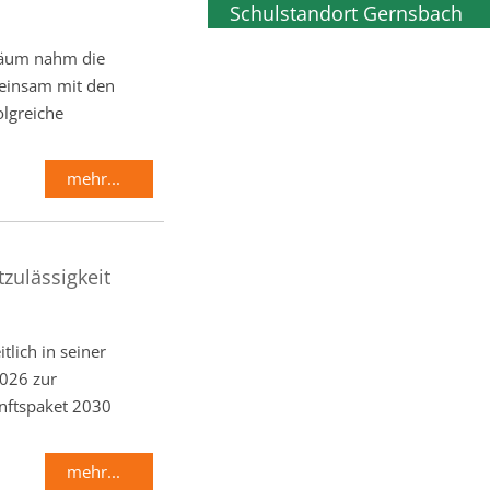
Schulstandort Gernsbach
iläum nahm die
einsam mit den
olgreiche
mehr...
zulässigkeit
lich in seiner
2026 zur
nftspaket 2030
mehr...