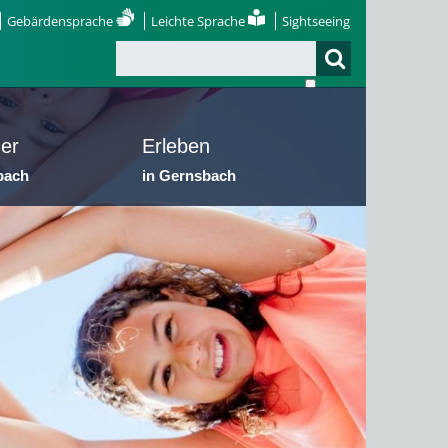
Gebärdensprache
Leichte Sprache
Sightseeing
er
Erleben
bach
in Gernsbach