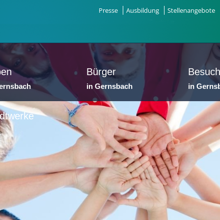
Presse
Ausbildung
Stellenangebote
ben
Bürger
Besuch
Gernsbach
in Gernsbach
in Gerns
dtwerke