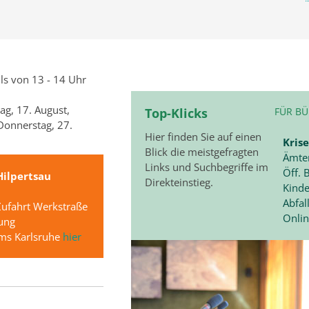
ls von 13 - 14 Uhr
ag, 17. August,
Top-Klicks
FÜR B
Donnerstag, 27.
Hier finden Sie auf einen
Krise
Blick die meistgefragten
Ämte
Links und Suchbegriffe im
Öff.
ilpertsau
Direkteinstieg.
Kind
Abfal
Zufahrt Werkstraße
Onlin
lung
ums Karlsruhe
hier
Quelle: Zweckverband Im Tal der Murg