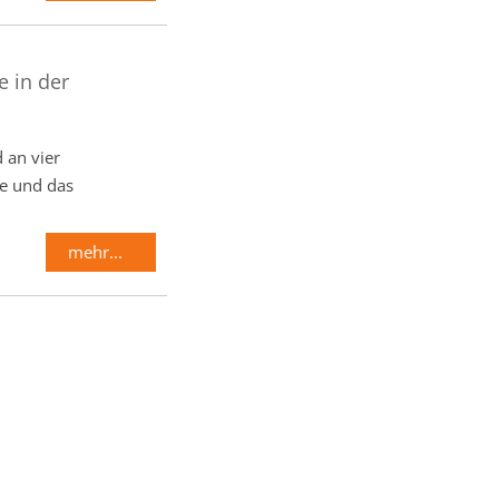
 in der
 an vier
e und das
mehr...