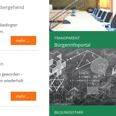
übergehend
sbedingter
en.
TRANSPARENT
mehr...
Bürgerinfoportal
en
us geworden –
en wiederholt
mehr...
BILDUNGSSTARK