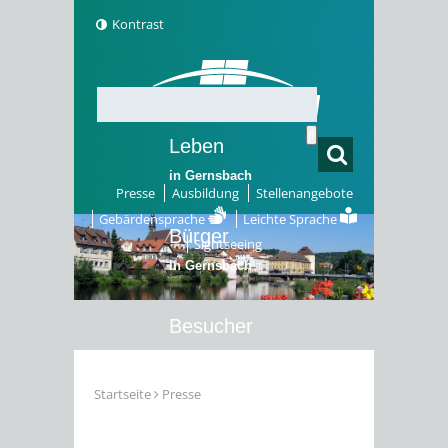
Kontrast
Leben
in Gernsbach
Presse
Ausbildung
Stellenangebote
Gebärdensprache
Leichte Sprache
Bürger
Sightseeing
in Gernsbach
Besucher
in Gernsbach
Startseite
Presse
Erleben
in Gernsbach