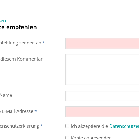
sen
te empfehlen
fehlung senden an
*
 diesem Kommentar
 Name
e E-Mail-Adresse
*
enschutz­erklärung
*
Ich akzeptiere die
Datenschutz­e
Kopie an Absender