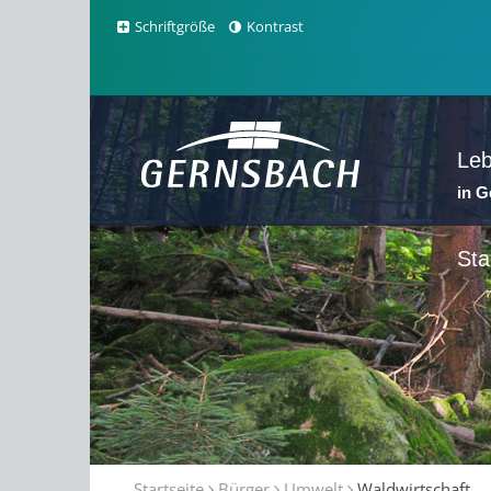
Schriftgröße
Kontrast
Le
in 
Sta
Startseite
Bürger
Umwelt
Waldwirtschaft