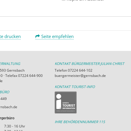
te drucken
Seite empfehlen
VERWALTUNG
KONTAKT BÜRGERMEISTER JULIAN CHRIST
76593 Gernsbach
Telefon 07224 644-102
0 · Telefax 07224 644-900
buergermeister@gernsbach.de
de
KONTAKT TOURIST-INFO
RBÜRO
-449
nsbach.de
rgerbüro
IHRE BEHÖRDENNUMMER 115
7:30 - 16 Uhr