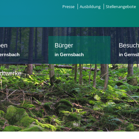
Presse
Ausbildung
Stellenangebote
ben
Bürger
Besuch
Gernsbach
in Gernsbach
in Gerns
dtwerke